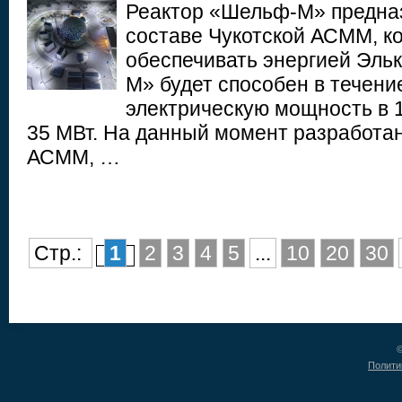
Реактор «Шельф-М» предназ
составе Чукотской АСММ, ко
обеспечивать энергией Эль
М» будет способен в течени
электрическую мощность в 1
35 МВт. На данный момент разработа
АСММ, …
Стр.:
1
2
3
4
5
...
10
20
30
©
Полити