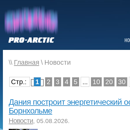
НО
\\
Главная
\ Новости
Стр.:
1
2
3
4
5
...
10
20
30
Дания построит энергетический о
Борнхольме
Новости
, 05.08.2026.