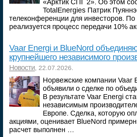
«Арктик СПГ 2». Об этом со
TotalEnergies Патрик Пуяннэ
телеконференции для инвесторов. По 
реализуется процесс передачи 10% а
Vaar Energi и BlueNord объединя
крупнейшего независимого произ
Новости
, 22.07.2026.
Норвежские компании Vaar E
объявили о сделке по объед
В результате Vaar Energi с
независимым производителе
Европе. Сделка, которую оп
акциями, оценивает BlueNord примерн
расчет выполнен …