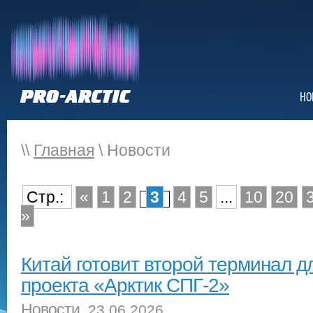
НО
\\
Главная
\ Новости
Стр.:
«
1
2
3
4
5
...
10
20
»
Китай готовит второй терминал д
проекта «Арктик СПГ-2»
Новости
, 23.06.2026.