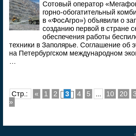
Сотовый оператор «Мегафо
горно‑обогатительный комби
в «ФосАгро») объявили о за
созданию первой в стране се
обеспечения работы беспил
техники в Заполярье. Соглашение об 
на Петербургском международном эк
…
Стр.:
«
1
2
3
4
5
...
10
20
»
©