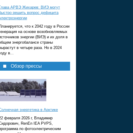
Глава АРВЭ Жихарев: ВИЭ могут
быстро решить вопрос дефицита
электроэнергии
Планируется, что к 2042 году в России
генерация на основе возобновляемых
источников энергии (ВИЭ) и их доля в
общем энергобалансе страны
вырастут в четыре раза. Но в 2024
году в...
Обзор прессы
Солнечная энергетика в Арктике
22 февраля 2026 г, Владимир
Сидорович, RenEn IEA PVPS,
программа по фотоэлектрическим