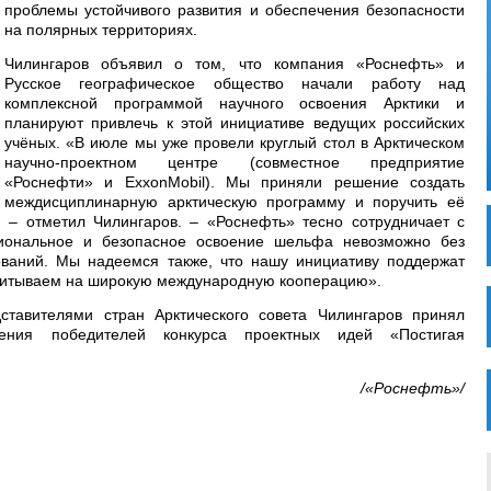
проблемы устойчивого развития и обеспечения безопасности
на полярных территориях.
Чилингаров объявил о том, что компания «Роснефть» и
Русское географическое общество начали работу над
комплексной программой научного освоения Арктики и
планируют привлечь к этой инициативе ведущих российских
учёных. «В июле мы уже провели круглый стол в Арктическом
научно-проектном центре (совместное предприятие
«Роснефти» и ExxonMobil). Мы приняли решение создать
междисциплинарную арктическую программу и поручить её
 – отметил Чилингаров. – «Роснефть» тесно сотрудничает с
иональное и безопасное освоение шельфа невозможно без
ваний. Мы надеемся также, что нашу инициативу поддержат
считываем на широкую международную кооперацию».
ставителями стран Арктического совета Чилингаров принял
ения победителей конкурса проектных идей «Постигая
/«Роснефть»/