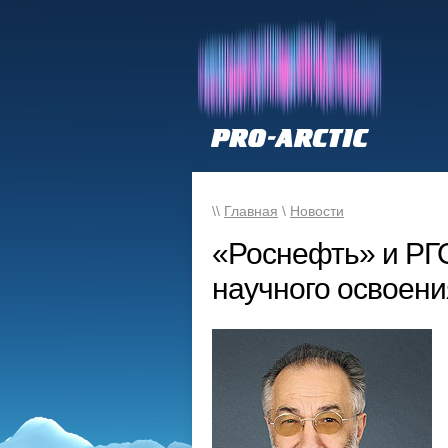
\\
Главная
\
Новости
«Роснефть» и РГ
научного освоени