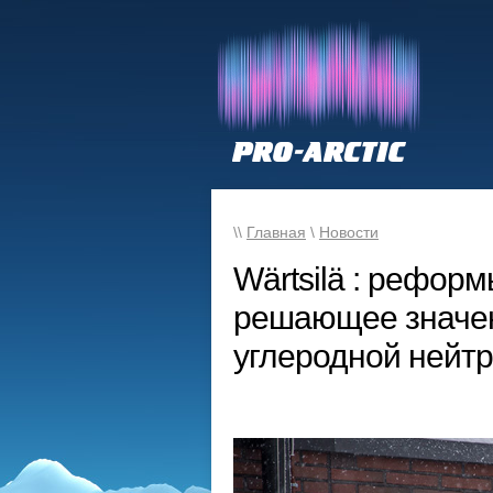
\\
Главная
\
Новости
Wärtsilä : рефор
решающее значен
углеродной нейт