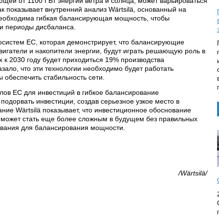
щей от 1100 ГВт энергии ветра и солнца, может варьироваться
ак показывает внутренний анализ Wärtsilä, основанный на
еобходима гибкая балансирующая мощность, чтобы
ти периоды дисбаланса.
госистем ЕС, которая демонстрирует, что балансирующие
вигатели и накопители энергии, будут играть решающую роль в
 к 2030 году будет приходиться 19% производства
зало, что эти технологии необходимо будет работать
ы обеспечить стабильность сети.
улов ЕС для инвестиций в гибкое балансирование
подорвать инвестиции, создав серьезное узкое место в
ние Wärtsilä показывает, что инвестиционное обоснование
 может стать еще более сложным в будущем без правильных
вания для балансирования мощности.
/Wärtsilä/