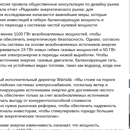
омиссия провела общественные консультации по дизайну рынка
вала отчет «Редизайн энергетического рынка: для
ом исследовании излагаются важнейшие меры, которые
ния инвестиций в гибкую балансирующую мощность и
го перехода к системам чистой нулевой мощности.
е менее 1100 ГВт возобновляемых мощностей, чтобы
и обеспечить энергетическую безопасность. Однако, согласно
боты системы на основе возобновляемых источников энергии
рживаться 19 ГВт новых гибких газовых мощностей и 50 ГВт
ния электроэнергии в периоды низкой выработки. Чтобы
сточники энергии, газовые двигатели, балансирующие сеть,
ты на устойчивых видах топлива, таких как водород, когда они
ый исполнительный директор Wärtsilä: «Мы стоим на пороге
пейских системах электроснабжения, поскольку ветер и
минирующими источниками энергии для достижения чистого
ть обеспечен только за счет возобновляемых источников
чать выгоду от конкурентоспособной стоимости
чно нужна рыночная реформа, чтобы обеспечить надежность
сигналы инвесторам, чтобы стимулировать гораздо большие
е энергетические технологии».
ам энергии изменчивость означает, что мощность,