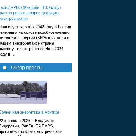
Глава АРВЭ Жихарев: ВИЭ могут
быстро решить вопрос дефицита
электроэнергии
Планируется, что к 2042 году в России
генерация на основе возобновляемых
источников энергии (ВИЭ) и их доля в
общем энергобалансе страны
вырастут в четыре раза. Но в 2024
году в...
Обзор прессы
Солнечная энергетика в Арктике
22 февраля 2026 г, Владимир
Сидорович, RenEn IEA PVPS,
программа по фотоэлектрическим