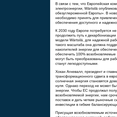
В связи с тем, что Европейская к
электроэнергии, Wärtsilä опублико
обезуглероженной Европы». В нов
необходимо принять для привлече
обеспечения доступного и надежно
К 2030 году Европе потребуется н
продолжить путь к декарбонизации 
модели Wärtsilä, для надежной ра
такого масштаба она должна подде
накопителей энергии для обеспече
обеспечить 100% возобновляемые и
могут быть преобразованы для рабо
станут легкодоступными.
Хокан Агневалл, президент и главн
трансформационного сдвига в евро
солнечная энергия становятся до
нуля. Однако переход не может бы
энергии. Чтобы ЕС продолжал полу
возобновляемой энергии, нам сро
поставок и дать четкие рыночные 
инвестиции в гибкие балансирующи
Присущая возобновляемым источник