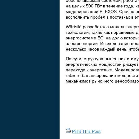
обеспечиваемая системой, работаю
на целых 500 ГВт в течение года, к
моделировании PLEXOS. Срочно н
восполнить пробел в поставках в э
Wärtsilä разработала модель энер
технологии, такие как поршневые д
энергосистеме ЕС, на долю которых
электроэнергии. Исследование пока
несколько часов каждый день, чтоб
По сути, структура нынешних стим
энергетических мощностей рискует 
переходе к энергетике. Моделирова
гибкого балансирования мощности
механизмов рыночного ценообразо
Print This Post