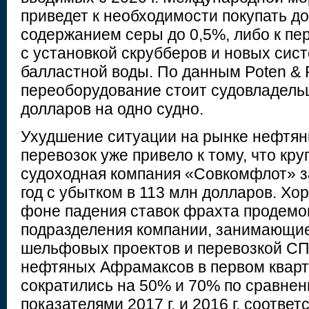
приведет к необходимости покупать до
содержанием серы до 0,5%, либо к п
с установкой скрубберов и новых сист
балластной воды. По данным Poten & P
переоборудование стоит судовладель
долларов на одно судно.
Ухудшение ситуации на рынке нефтя
перевозок уже привело к тому, что кр
судоходная компания «Совкомфлот» 
год с убытком в 113 млн долларов. Хо
фоне падения ставок фрахта продем
подразделения компании, занимающи
шельфовых проектов и перевозкой СПГ
нефтяных Афрамаксов в первом кварта
сократились на 50% и 70% по сравне
показателями 2017 г. и 2016 г. соответ