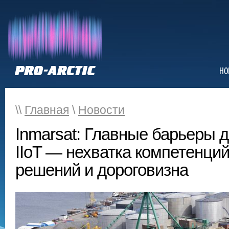
НО
\\
Главная
\
Новости
Inmarsat: Главные барьеры 
IIoT — нехватка компетенций
решений и дороговизна