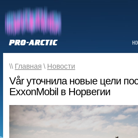
НО
\\
Главная
\
Новости
Vår уточнила новые цели пос
ExxonMobil в Норвегии