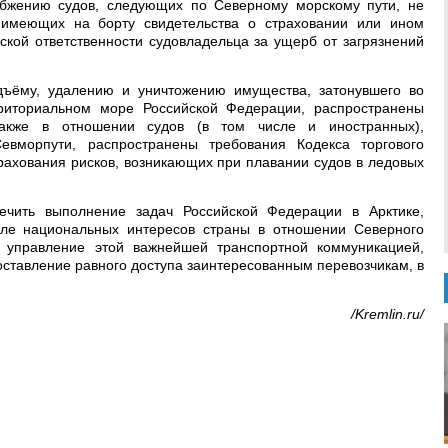
абжению судов, следующих по Северному морскому пути, не
 имеющих на борту свидетельства о страховании или ином
кой ответственности судовладельца за ущерб от загрязнений
дъёму, удалению и уничтожению имущества, затонувшего во
риториальном море Российской Федерации, распространены
акже в отношении судов (в том числе и иностранных),
вморпути, распространены требования Кодекса торгового
ахования рисков, возникающих при плавании судов в ледовых
ечить выполнение задач Российской Федерации в Арктике,
ле национальных интересов страны в отношении Северного
е управление этой важнейшей транспортной коммуникацией,
ставление равного доступа заинтересованным перевозчикам, в
/Kremlin.ru/