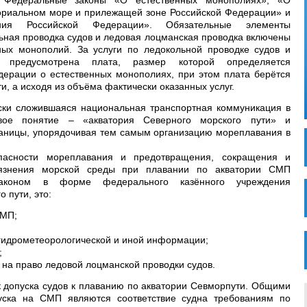
 Федеральные законы «О естественных монополиях», «О
ториальном море и прилежащей зоне Российской Федерации» и
ания Российской Федерации». Обязательные элементы
ьная проводка судов и ледовая лоцманская проводка включены
ных монополий. За услуги по ледокольной проводке судов и
 предусмотрена плата, размер которой определяется
дерации о естественных монополиях, при этом плата берётся
и, а исходя из объёма фактически оказанных услуг.
ски сложившаяся национальная транспортная коммуникация в
овое понятие – «акватория Северного морского пути» и
раницы, упорядочивая тем самым организацию мореплавания в
пасности мореплавания и предотвращения, сокращения и
рязнения морской среды при плавании по акватории СМП
аконом в форме федерального казённого учреждения
 пути, это:
СМП;
 гидрометеорологической и иной информации;
;
на право ледовой лоцманской проводки судов.
 допуска судов к плаванию по акватории Севморпути. Общими
уска на СМП являются соответствие судна требованиям по