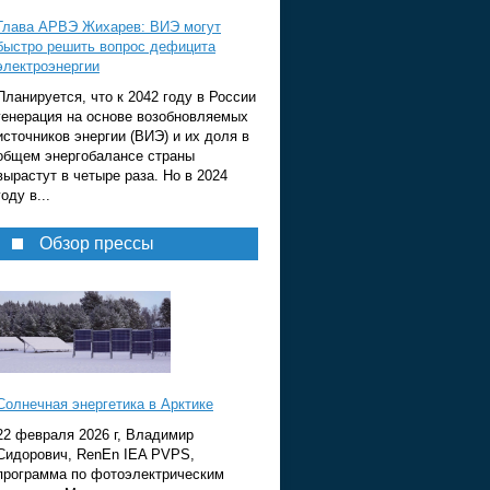
Глава АРВЭ Жихарев: ВИЭ могут
быстро решить вопрос дефицита
электроэнергии
Планируется, что к 2042 году в России
генерация на основе возобновляемых
источников энергии (ВИЭ) и их доля в
общем энергобалансе страны
вырастут в четыре раза. Но в 2024
году в...
Обзор прессы
Солнечная энергетика в Арктике
22 февраля 2026 г, Владимир
Сидорович, RenEn IEA PVPS,
программа по фотоэлектрическим