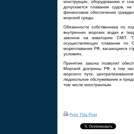
конструкции, оборудованию и сн
допускается плавание судов, не
финансовом обеспечении гражданс
морской среды.
Обязанности собственника по по
внутренних морских водах и тер
законом на акваторию СМП. Т
осуществляющих плавание по Се
мореплавания РФ, касающиеся стр
условиях.
Принятие закона позволит обесп
Морской доктрины РФ, в том чис
морского пути, централизованно
ледокольное обслуживание и предо
том числе иностранным.
Print This Post