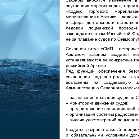
Законом вносятся изменения в
внутренних морских водах, терри
«Кодекс торгового мореплав
мореплавания в Арктике – ледокол
в сферы деятельности естествен
ледовой лоцманской проводке
законодательством Российской Фе
не за плавание судов по Севморпут
Сохраняя титул «СМП – историче
Арктике», законом вводится н
устанавливаются её конкретные г
российской Арктике.
Ряд функций обеспечения безо
сохранения под контролем заг
возложены на создаваемую з
Администрацию Северного морского
– разрешение плавания судов по 
– мониторинг движения судов;
– предоставление навигационной,
– организация системы радиосвязи
– выдача удостоверений лоцманам 
Вводится разрешительный порядок
и обязательными условиями доп