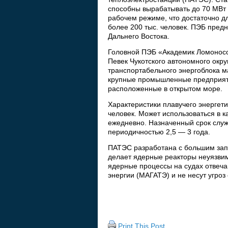
способны вырабатывать до 70 МВт 
рабочем режиме, что достаточно д
более 200 тыс. человек. ПЭБ пред
Дальнего Востока.
Головной ПЭБ «Академик Ломоносов
Певек Чукотского автономного окру
транспортабельного энергоблока м
крупные промышленные предприяти
расположенные в открытом море.
Характеристики плавучего энергети
человек. Может использоваться в к
ежедневно. Назначенный срок служ
периодичностью 2,5 — 3 года.
ПАТЭС разработана с большим зап
делает ядерные реакторы неуязвим
ядерные процессы на судах отвеч
энергии (МАГАТЭ) и не несут угро
Print This Post