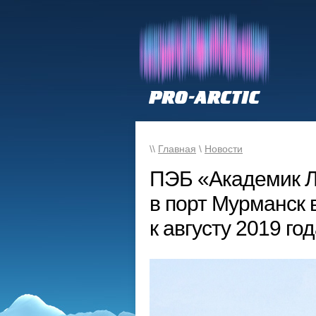
\\
Главная
\
Новости
ПЭБ «Академик Л
в порт Мурманск 
к августу 2019 го