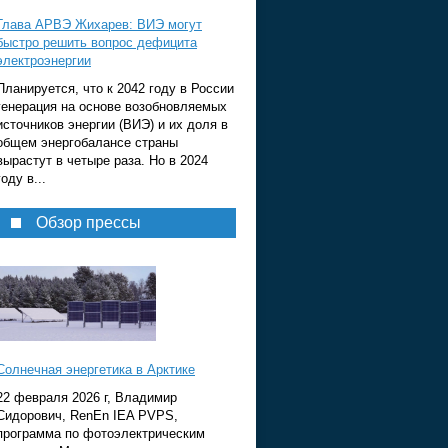
Глава АРВЭ Жихарев: ВИЭ могут
быстро решить вопрос дефицита
электроэнергии
Планируется, что к 2042 году в России
генерация на основе возобновляемых
источников энергии (ВИЭ) и их доля в
общем энергобалансе страны
вырастут в четыре раза. Но в 2024
году в...
Обзор прессы
Солнечная энергетика в Арктике
22 февраля 2026 г, Владимир
Сидорович, RenEn IEA PVPS,
программа по фотоэлектрическим