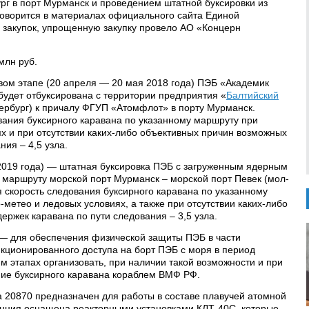
рг в порт Мурманск и проведением штатной буксировки из
 говорится в материалах официального сайта Единой
закупок, упрощенную закупку провело АО «Концерн
млн руб.
рвом этапе (20 апреля — 20 мая 2018 года) ПЭБ «Академик
будет отбуксирована с территории предприятия «
Балтийский
ербург) к причалу ФГУП «Атомфлот» в порту Мурманск.
вания буксирного каравана по указанному маршруту при
х и при отсутствии каких-либо объективных причин возможных
ния – 4,5 узла.
 2019 года) — штатная буксировка ПЭБ с загруженным ядерным
о маршруту морской порт Мурманск – морской порт Певек (мол-
 скорость следования буксирного каравана по указанному
метео и ледовых условиях, а также при отсутствии каких-либо
ержек каравана по пути следования – 3,5 узла.
 — для обеспечения физической защиты ПЭБ в части
кционированного доступа на борт ПЭБ с моря в период
I-м этапах организовать, при наличии такой возможности и при
ние буксирного каравана кораблем ВМФ РФ.
а 20870 предназначен для работы в составе плавучей атомной
анция оснащена реакторными установками КЛТ-40С, которые