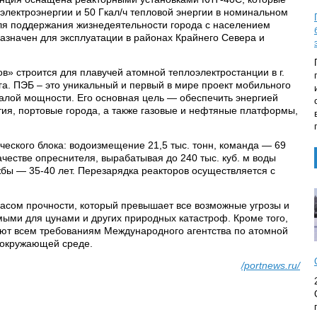
электроэнергии и 50 Гкал/ч тепловой энергии в номинальном
ля поддержания жизнедеятельности города с населением
назначен для эксплуатации в районах Крайнего Севера и
» строится для плавучей атомной теплоэлектростанции в г.
га. ПЭБ – это уникальный и первый в мире проект мобильного
алой мощности. Его основная цель — обеспечить энергией
я, портовые города, а также газовые и нефтяные платформы,
ческого блока: водоизмещение 21,5 тыс. тонн, команда — 69
ачестве опреснителя, вырабатывая до 240 тыс. куб. м воды
бы — 35-40 лет. Перезарядка реакторов осуществляется с
асом прочности, который превышает все возможные угрозы и
ыми для цунами и других природных катастроф. Кроме того,
ают всем требованиям Международного агентства по атомной
з окружающей среде.
/portnews.ru/