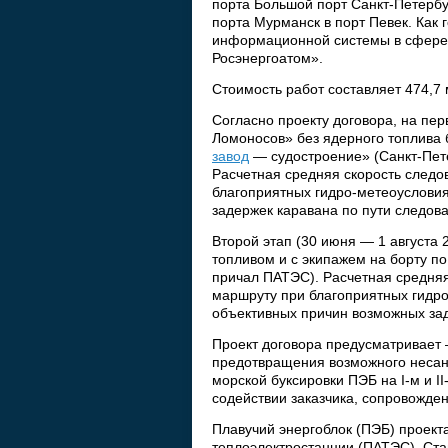
порта Большой порт Санкт-Петербу
порта Мурманск в порт Певек. Как
информационной системы в сфере 
Росэнергоатом».
Стоимость работ составляет 474,7 
Согласно проекту договора, на пе
Ломоносов» без ядерного топлива 
завод
— судостроение» (Санкт-Пет
Расчетная средняя скорость следо
благоприятных гидро-метеоусловия
задержек каравана по пути следова
Второй этап (30 июня — 1 августа
топливом и с экипажем на борту п
причал ПАТЭС). Расчетная средняя
маршруту при благоприятных гидро-
объективных причин возможных зад
Проект договора предусматривает
предотвращения возможного несан
морской буксировки ПЭБ на I-м и I
содействии заказчика, сопровожде
Плавучий энергоблок (ПЭБ) проект
теплоэлектростанции (ПАТЭС). Ст