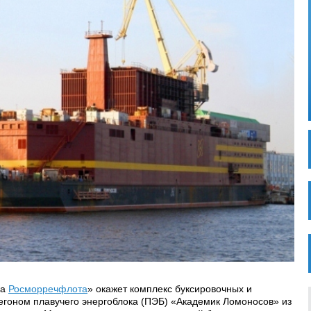
ба
Росморречфлота
» окажет комплекс буксировочных и
регоном плавучего энергоблока (ПЭБ) «Академик Ломоносов» из