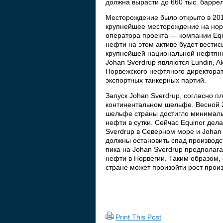
должна вырасти до 660 тыс. баррел
Месторождение было открыто в 2010
крупнейшее месторождение на нор
оператора проекта — компании Equ
нефти на этом активе будет вестис
крупнейшей национальной нефтяно
Johan Sverdrup являются Lundin, Ak
Норвежского нефтяного директорат
экспортных танкерных партий.
Запуск Johan Sverdrup, согласно 
континентальном шельфе. Весной 2
шельфе страны достигло минимальн
нефти в сутки. Сейчас Equinor дел
Sverdrup в Северном море и Johan
должны остановить спад производс
пика на Johan Sverdrup предполаг
нефти в Норвегии. Таким образом,
стране может произойти рост произ
Print This Post