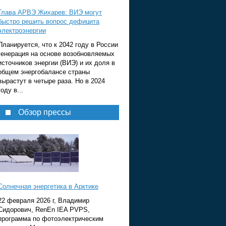
Глава АРВЭ Жихарев: ВИЭ могут
быстро решить вопрос дефицита
электроэнергии
Планируется, что к 2042 году в России
генерация на основе возобновляемых
источников энергии (ВИЭ) и их доля в
общем энергобалансе страны
вырастут в четыре раза. Но в 2024
году в...
Обзор прессы
Солнечная энергетика в Арктике
22 февраля 2026 г, Владимир
Сидорович, RenEn IEA PVPS,
программа по фотоэлектрическим