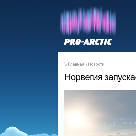
\\
Главная
\
Новости
Норвегия запуска