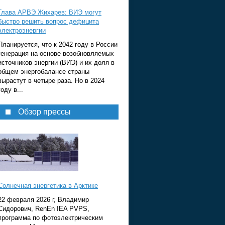
Глава АРВЭ Жихарев: ВИЭ могут
быстро решить вопрос дефицита
электроэнергии
Планируется, что к 2042 году в России
генерация на основе возобновляемых
источников энергии (ВИЭ) и их доля в
общем энергобалансе страны
вырастут в четыре раза. Но в 2024
году в...
Обзор прессы
Солнечная энергетика в Арктике
22 февраля 2026 г, Владимир
Сидорович, RenEn IEA PVPS,
программа по фотоэлектрическим