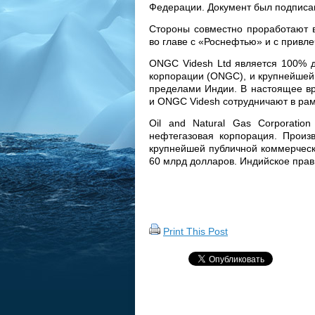
Федерации. Документ был подписан
Стороны совместно проработают в
во главе с «Роснефтью» и с привл
ONGC Videsh Ltd является 100% д
корпорации (ONGC), и крупнейшей
пределами Индии. В настоящее вр
и ONGC Videsh сотрудничают в рам
Oil and Natural Gas Corporatio
нефтегазовая корпорация. Произ
крупнейшей публичной коммерческ
60 млрд долларов. Индийское пра
Print This Post