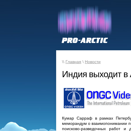
\\
Главная
\
Новости
Индия выходит в 
Кумар Сарраф в рамках Петербу
меморандум о взаимопонимании по 
поисково-разведочных работ и 