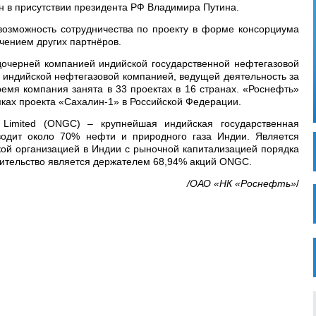
 в присутствии президента РФ Владимира Путина.
озможность сотрудничества по проекту в форме консорциума
ечением других партнёров.
очерней компанией индийской государственной нефтегазовой
 индийской нефтегазовой компанией, ведущей деятельность за
емя компания занята в 33 проектах в 16 странах. «Роснефть»
ках проекта «Сахалин-1» в Российской Федерации.
n Limited (ONGC) – крупнейшая индийская государственная
водит около 70% нефти и природного газа Индии. Является
ой организацией в Индии с рыночной капитализацией порядка
вительство является держателем 68,94% акций ONGC.
/ОАО «НК «Роснефть»
/