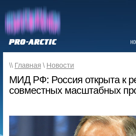
НО
\\
Главная
\
Новости
МИД РФ: Россия открыта к р
совместных масштабных про