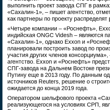
выполнить проект завода СПГ в рамка
«Сахалин-1», – пишет агентство, отмет
как партнеры по проекту распределят
«Четыре компании – «Роснефть», Exxo
индийская ONGC Videsh – являются п
«Сахалин-1», однако Exxon и «Росне
планировали построить завод по прои
участия других членов консорциума»,
агентство. Exxon и «Роснефть» предс
СПГ-завода на Дальнем Востоке през
Путину еще в 2013 году. По данным од
источников Reuters, решение о строит
ожидается до конца 2019 года.
Оператором шельфового проекта «Сах
реализующегося на условиях СРП, явл