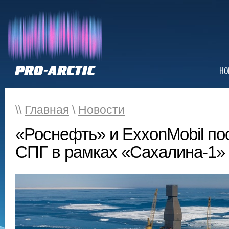
НО
\\
Главная
\
Новости
«Роснефть» и ExxonMobil по
СПГ в рамках «Сахалина-1»