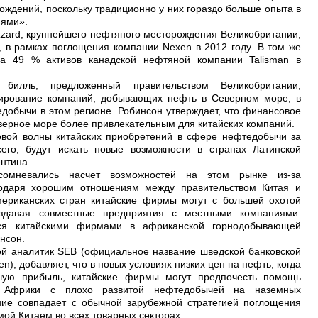
рождений, поскольку традиционно у них гораздо больше опыта в
иями».
ard, крупнейшего нефтяного месторождения Великобритании,
 в рамках поглощения компании Nexen в 2012 году. В том же
ла 49 % активов канадской нефтяной компании Talisman в
 билль, предложенный правительством Великобритании,
ирование компаний, добывающих нефть в Северном море, в
добычи в этом регионе. Робинсон утверждает, что финансовое
верное море более привлекательным для китайских компаний.
овой волны китайских приобретений в сфере нефтедобычи за
его, будут искать новые возможности в странах Латинской
ентина.
сомневались насчет возможностей на этом рынке из-за
годаря хорошим отношениям между правительством Китая и
мериканских стран китайские фирмы могут с большей охотой
оздавая совместные предприятия с местными компаниями.
ся китайскими фирмами в африканской горнодобывающей
нсон.
й аналитик SEB (официальное название шведской банковской
en), добавляет, что в новых условиях низких цен на нефть, когда
шую прибыль, китайские фирмы могут предпочесть помощь
 Африки с плохо развитой нефтедобычей на наземных
ие совпадает с обычной зарубежной стратегией поглощения
й Китаем во всех товарных секторах.