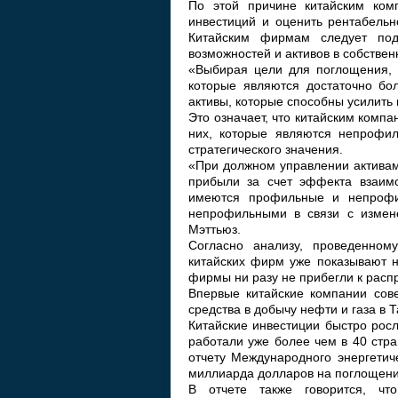
По этой причине китайским ком
инвестиций и оценить рентабель
Китайским фирмам следует под
возможностей и активов в собстве
«Выбирая цели для поглощения, 
которые являются достаточно бо
активы, которые способны усилить
Это означает, что китайским комп
них, которые являются непроф
стратегического значения.
«При должном управлении активам
прибыли за счет эффекта взаимо
имеются профильные и непрофи
непрофильными в связи с измен
Мэттьюз.
Согласно анализу, проведенном
китайских фирм уже показывают н
фирмы ни разу не прибегли к распр
Впервые китайские компании сов
средства в добычу нефти и газа в Т
Китайские инвестиции быстро рос
работали уже более чем в 40 стр
отчету Международного энергетиче
миллиарда долларов на поглощени
В отчете также говорится, ч