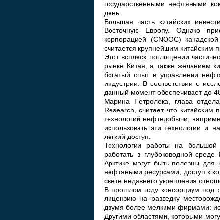
государственными нефтяными ком
день.
Большая часть китайских инвест
Восточную Европу. Однако при
корпорацией (CNOOC) канадской
считается крупнейшим китайским 
Этот всплеск поглощений частичн
рынке Китая, а также желанием к
богатый опыт в управлении неф
индустрии. В соответствии с исс
данный момент обеспечивает до 40
Марина Петролека, глава отдела
Research, считает, что китайским
технологий нефтедобычи, например
использовать эти технологии и н
легкий доступ.
Технологии работы на большой
работать в глубоководной среде 
Арктике могут быть полезны для 
нефтяными ресурсами, доступ к ко
свете недавнего укрепления отнош
В прошлом году консорциум под 
лицензию на разведку месторожде
двумя более мелкими фирмами: исл
Другими областями, которыми могу