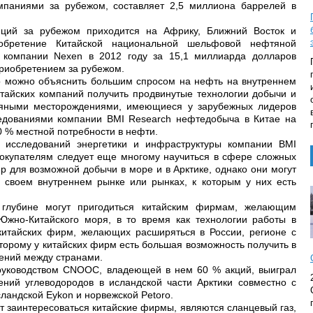
паниями за рубежом, составляет 2,5 миллиона баррелей в
иций за рубежом приходится на Африку, Ближний Восток и
обретение Китайской национальной шельфовой нефтяной
 компании Nexen в 2012 году за 15,1 миллиарда долларов
приобретением за рубежом.
о можно объяснить большим спросом на нефть на внутреннем
итайских компаний получить продвинутые технологии добычи и
тяными месторождениями, имеющиеся у зарубежных лидеров
ледованиями компании BMI Research нефтедобыча в Китае на
 % местной потребности в нефти.
 исследований энергетики и инфраструктуры компании BMI
 покупателям следует еще многому научиться в сфере сложных
 для возможной добычи в море и в Арктике, однако они могут
а своем внутреннем рынке или рынках, к которым у них есть
 глубине могут пригодиться китайским фирмам, желающим
Южно-Китайского моря, в то время как технологии работы в
китайских фирм, желающих расширяться в России, регионе с
торому у китайских фирм есть большая возможность получить в
ений между странами.
руководством CNOOC, владеющей в нем 60 % акций, выиграл
ний углеводородов в исландской части Арктики совместно с
андской Eykon и норвежской Petoro.
т заинтересоваться китайские фирмы, являются сланцевый газ,