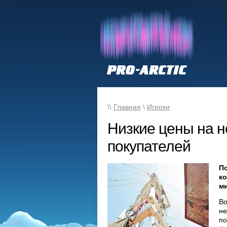
\\
Главная
\
Игроки
Низкие цены на н
покупателей
П
к
ми
Во
не
по