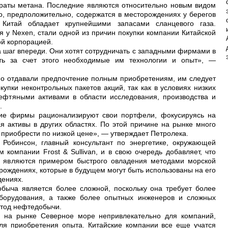
драты метана. Последние являются относительно новым видом
о, предположительно, содержатся в месторождениях у берегов
 Китай обладает крупнейшими запасами сланцевого газа.
 у Nexen, стали одной из причин покупки компании Китайской
й корпорацией.
а шаг впереди. Они хотят сотрудничать с западными фирмами в
ть за счет этого необходимые им технологии и опыт», —
о отдавали предпочтение полным приобретениям, им следует
купки неконтрольных пакетов акций, так как в условиях низких
фтяными активами в области исследования, производства и
.
ие фирмы рационализируют свои портфели, фокусируясь на
я активы в других областях. По этой причине на рынке много
 приобрести по низкой цене», — утверждает Петролека.
 Робинсон, главный консультант по энергетике, окружающей
 компании Frost & Sullivan, и в свою очередь добавляет, что
 являются примером быстрого овладения методами морской
ождениях, которые в будущем могут быть использованы на его
дениях.
быча является более сложной, поскольку она требует более
борудования, а также более опытных инженеров и сложных
етод нефтедобычи.
 на рынке Северное море непривлекательно для компаний,
ля приобретения опыта. Китайские компании все еще учатся