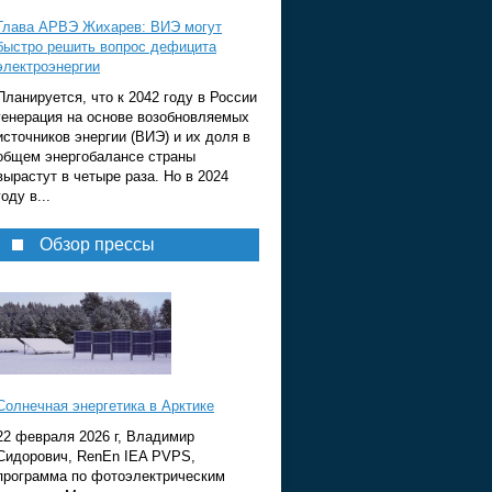
Глава АРВЭ Жихарев: ВИЭ могут
быстро решить вопрос дефицита
электроэнергии
Планируется, что к 2042 году в России
генерация на основе возобновляемых
источников энергии (ВИЭ) и их доля в
общем энергобалансе страны
вырастут в четыре раза. Но в 2024
году в...
Обзор прессы
Солнечная энергетика в Арктике
22 февраля 2026 г, Владимир
Сидорович, RenEn IEA PVPS,
программа по фотоэлектрическим