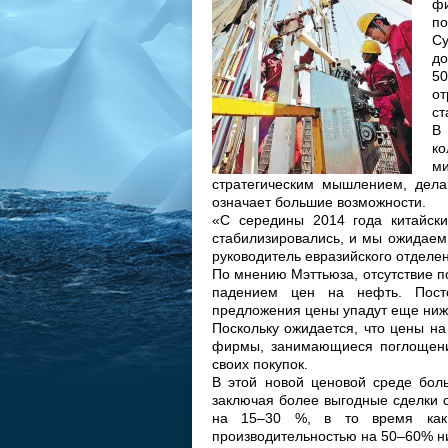
ф
по
Су
до
50
о
ст
В
ко
м
стратегическим мышлением, дела
означает большие возможности.
«С середины 2014 года китайски
стабилизировались, и мы ожидаем
руководитель евразийского отделени
По мнению Мэттьюза, отсутствие 
падением цен на нефть. Посто
предложения цены упадут еще ниж
Поскольку ожидается, что цены на
фирмы, занимающиеся поглощения
своих покупок.
В этой новой ценовой среде бол
заключая более выгодные сделки 
на 15–30 %, в то время как 
производительностью на 50–60% н