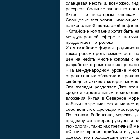
сланцевая нефть и, возможно, ги
ресурсов, большие запасы которог
Китая. По некоторым оценкам,
Сланцевые технологии, имеющиеся
национальной шельфовой нефтяно
«Китайские компании хотят быть н
международной сфере и получи
продолжает Петролека.
Хотя китайские фирмы традиционн
также рассмотреть возможность по
цен на нефть многие фирмы с не
разработки стремятся к их продаже
«На международном уровне мног
определенных областях и продава
свободных активов, которые можно
Эти взгляды разделяет Джонатан
среде и строительным технологиям
вложения Китая в Северное море
добычи на зрелых нефтяных местор
собственных стареющих месторож
По словам Робинсона, морская до
продвинутой инфраструктуры и о
технологий, таких как третичный м
«С точки зрения прибыли и доли
однако, это подходящий регион д