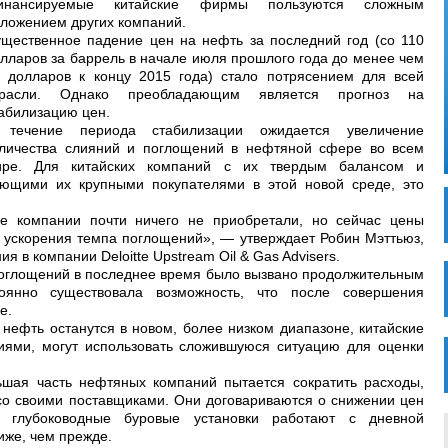
инансируемые китайские фирмы пользуются сложным
ложением других компаний.
щественное падение цен на нефть за последний год (со 110
лларов за баррель в начале июля прошлого года до менее чем
 долларов к концу 2015 года) стало потрясением для всей
трасли. Однако преобладающим является прогноз на
абилизацию цен.
 течение периода стабилизации ожидается увеличение
личества слияний и поглощений в нефтяной сфере во всем
ире. Для китайских компаний с их твердым балансом и
ющими их крупными покупателями в этой новой среде, это
е компании почти ничего не приобретали, но сейчас цены
 ускорения темпа поглощений», — утверждает Робин Мэттьюз,
я в компании Deloitte Upstream Oil & Gas Advisers.
поглощений в последнее время было вызвано продолжительным
янно существовала возможность, что после совершения
е.
 нефть останутся в новом, более низком диапазоне, китайские
ми, могут использовать сложившуюся ситуацию для оценки
ьшая часть нефтяных компаний пытается сократить расходы,
со своими поставщиками. Они договариваются о снижении цен
глубоководные буровые установки работают с дневной
иже, чем прежде.