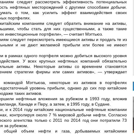
паниям следует рассмотреть эффективность потенциальных
ность нефтяных месторождений с другими способами добычи.
умать о том, как усилить эффект взаимодействия своих
нных портфелях.
китайским компаниям следует обратить внимание на активы,
льшими, чтобы стать для них существенными, а также такие
 их инвестиционные портфели», — считает Мэттьюз.
аниям следует пересмотреть имеющиеся активы и продать те из
ильными и не дают желаемой прибыли или более не имеют
и в рамках одного портфеля можно добиться высокого уровня
действия. У всех крупных нефтяных компаний обязательно
льные активы. Некоторые активы со временем становятся
ением стратегии фирмы или самих активов», — утверждает
у командой Мэттьюза, некоторые из активов в портфелях
едостаточный уровень прибыли, однако до сих пор китайские
одаже таких активов.
ершили нефтяные вложения за рубежом в 1993 году, вложив
аиланде, Канаде и Перу, а затем, в 1995 году, в Судане.
ли, и к 2014 году китайские национальные нефтяные компании
анах, контролируя около 7 % мировой добычи нефти. Согласно
ского агентства только с 2011 по 2014 год они потратили 73
я за рубежом.
то общий объем нефти и газа, добываемых китайскими