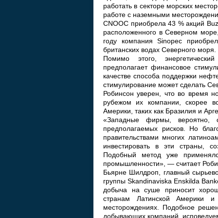
работать в секторе морских место
работе с наземными месторожден
CNOOC приобрела 43 % акций Buzz
расположенного в Северном море,
году компания Sinopec приобре
британских водах Северного моря.
Помимо этого, энергетический
предполагает финансовое стимул
качестве способа поддержки нефте
стимулирование может сделать Се
Робинсон уверен, что во время н
рубежом их компании, скорее вс
Америки, таких как Бразилия и Арг
«Западные фирмы, вероятно, 
предполагаемых рисков. Но бла
правительствами многих латиноа
инвестировать в эти страны, с
Подобный метод уже применял
промышленности», — считает Роби
Бьярне Шилдроп, главный сырьево
группы Skandinaviska Enskilda Bank
добыча на суше приносит хоро
странам Латинской Америки и
месторождениях. Подобное решен
добывающих компаний, исповедуемо