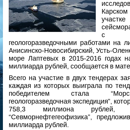
исслед
Карск
участке
сейсмор
с со
геологоразведочными работами на л
Анисинско-Новосибирский, Усть-Олене
море Лаптевых в 2015-2016 годах 
миллиарда рублей, сообщается в мат
Всего на участие в двух тендерах за
каждая из которых выиграла по тенд
победителем стала “Морск
геологоразведочная экспедиция”, кото
758,3 миллиона рублей
“Севморнефтегеофизика”, предложи
миллиарда рублей.