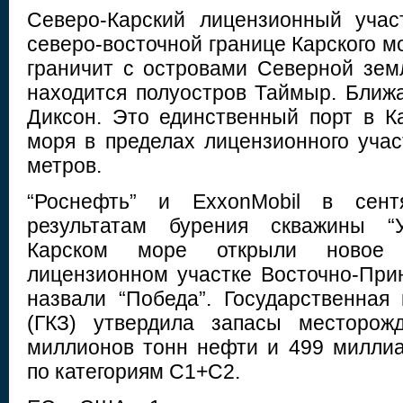
Северо-Карский лицензионный учас
северо-восточной границе Карского мо
граничит с островами Северной зем
находится полуостров Таймыр. Ближ
Диксон. Это единственный порт в К
моря в пределах лицензионного учас
метров.
“Роснефть” и ExxonMobil в сен
результатам бурения скважины “У
Карском море открыли новое 
лицензионном участке Восточно-Прин
назвали “Победа”. Государственная
(ГКЗ) утвердила запасы месторож
миллионов тонн нефти и 499 миллиа
по категориям С1+С2.