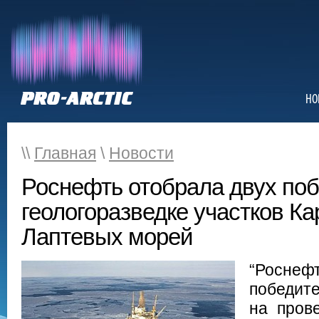
НО
\\
Главная
\
Новости
Роснефть отобрала двух поб
геологоразведке участков Ка
Лаптевых морей
“Росн
победите
на пров