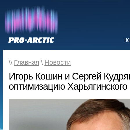
НО
\\
Главная
\
Новости
Игорь Кошин и Сергей Кудр
оптимизацию Харьягинского