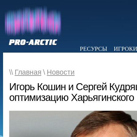
РЕСУРСЫ
ИГРОК
НОВОСТИ
ОБЗОР ПРЕССЫ
Э
\\
Главная
\
Новости
Игорь Кошин и Сергей Кудр
оптимизацию Харьягинского