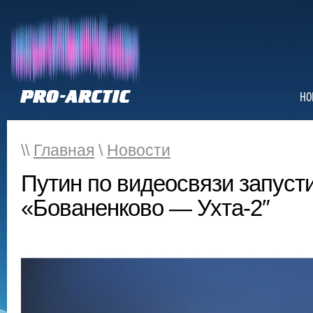
НО
\\
Главная
\
Новости
Путин по видеосвязи запуст
«Бованенково — Ухта-2″