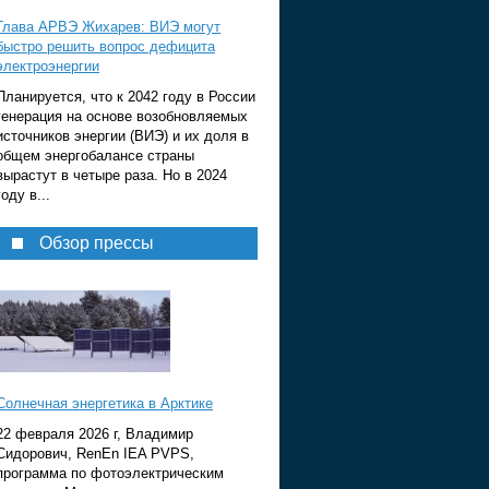
Глава АРВЭ Жихарев: ВИЭ могут
быстро решить вопрос дефицита
электроэнергии
Планируется, что к 2042 году в России
генерация на основе возобновляемых
источников энергии (ВИЭ) и их доля в
общем энергобалансе страны
вырастут в четыре раза. Но в 2024
году в...
Обзор прессы
Солнечная энергетика в Арктике
22 февраля 2026 г, Владимир
Сидорович, RenEn IEA PVPS,
программа по фотоэлектрическим