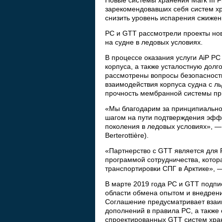
Новые системы хранения Mark III 
зарекомендовавших себя систем х
снизить уровень испарения сжиженн
РС и GTT рассмотрели проекты нов
на судне в ледовых условиях.
В процессе оказания услуги AiP Р
корпуса, а также усталостную долг
рассмотрены вопросы безопасности
взаимодействия корпуса судна с л
прочность мембранной системы при
«Мы благодарим за принципиально
шагом на пути подтверждения эффе
поколения в ледовых условиях», —
Berterottière).
«Партнерство с GTT является для 
программой сотрудничества, котор
транспортировки СПГ в Арктике», 
В марте 2019 года РС и GTT подпи
области обмена опытом и внедрени
Соглашение предусматривает взаим
дополнений в правила РС, а также
спроектированных GTT систем хра