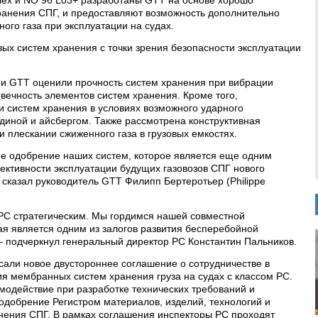
Flex и NO 96 L03+ разработаны GTT на основе хорошо
ранения СПГ, и предоставляют возможность дополнительно
ого газа при эксплуатации на судах.
ых систем хранения с точки зрения безопасности эксплуатации
С и GTT оценили прочность систем хранения при вибрации
овечность элементов систем хранения. Кроме того,
 систем хранения в условиях возможного ударного
ьдиной и айсбергом. Также рассмотрена конструктивная
 плескании сжиженного газа в грузовых емкостях.
е одобрение наших систем, которое является еще одним
ктивности эксплуатации будущих газовозов СПГ нового
 сказал руководитель GTT Филипп Бертеротьер (Philippe
РС стратегическим. Мы гордимся нашей совместной
ая является одним из залогов развития бесперебойной
— подчеркнул генеральный директор РС Константин Пальников.
сали новое двустороннее соглашение о сотрудничестве в
я мембранных систем хранения груза на судах с классом РС.
одействие при разработке технических требований и
 одобрение Регистром материалов, изделий, технологий и
нения СПГ. В рамках соглашения инспекторы РС проходят