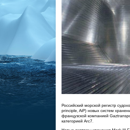
Российский морской регистр судох
principle, AiP) новых систем хран
французской компанией Gaztranspor
категорией Arc7.