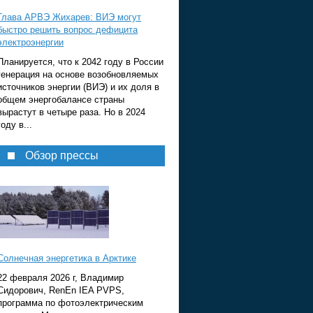
Глава АРВЭ Жихарев: ВИЭ могут
быстро решить вопрос дефицита
электроэнергии
Планируется, что к 2042 году в России
генерация на основе возобновляемых
источников энергии (ВИЭ) и их доля в
общем энергобалансе страны
вырастут в четыре раза. Но в 2024
году в...
Обзор прессы
Солнечная энергетика в Арктике
22 февраля 2026 г, Владимир
Сидорович, RenEn IEA PVPS,
программа по фотоэлектрическим