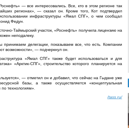
оснефть» — все интересовались. Все, кто в этом регионе так
айших регионах», — сказал он. Кроме того, Кот подтвердил
 использовании инфраструктуры «Ямал СПГ», о чем сообщал
еонид Федун.
сточно-Таймырский участок, «Роснефть» получила лицензию на
ложен неподалеку.
ы принимаем делегации, показываем все, что есть. Компании
ют возможности», — подчеркнул он.
раструктура «Ямал СПГ» также будет использоваться и для
атэка» «Арктик-СПГ», строительство которого планируется на
ользуется», — отметил он и добавил, что сейчас на Гыдане уже
ресурсной базы, а также осуществляется «концептуальная
 по технологиям».
/tass.ru/