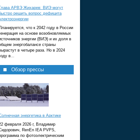
Глава АРВЭ Жихарев: ВИЭ могут
быстро решить вопрос дефицита
электроэнергии
Планируется, что к 2042 году в России
генерация на основе возобновляемых
источников энергии (ВИЭ) и их доля в
общем энергобалансе страны
вырастут в четыре раза. Но в 2024
году в...
Обзор прессы
Солнечная энергетика в Арктике
22 февраля 2026 г, Владимир
Сидорович, RenEn IEA PVPS,
программа по фотоэлектрическим