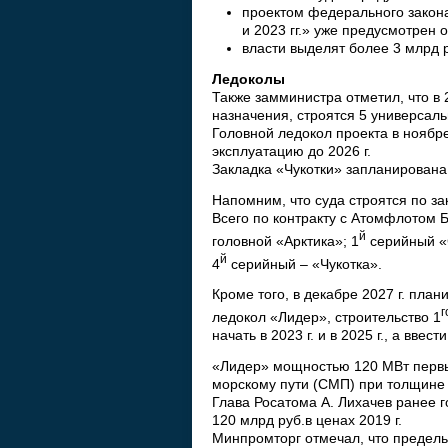
проектом федерального закон
и 2023 гг.» уже предусмотрен
власти выделят более 3 млрд 
Ледоколы
Также замминистра отметил, что в 
назначения, строятся 5 универсал
Головной ледокол проекта в ноябре
эксплуатацию до 2026 г.
Закладка «Чукотки» запланирована 
Напомним, что суда строятся по за
Всего по контракту с Атомфлотом 
й
головной «Арктика»; 1
серийный «
й
4
серийный – «Чукотка».
Кроме того, в декабре 2027 г. пл
г
ледокол «Лидер», строительство 1
начать в 2023 г. и в 2025 г., а ввес
«Лидер» мощностью 120 МВт первы
морскому пути (СМП) при толщине 
Глава Росатома А. Лихачев ранее г
120 млрд руб.в ценах 2019 г.
Минпромторг отмечал, что предель