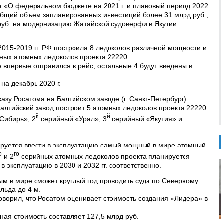
а «О федеральном бюджете на 2021 г. и плановый период 2022
 общий объем запланированных инвестиций более 31 млрд руб.;
руб. на модернизацию Жатайской судоверфи в Якутии.
2015-2019 гг. РФ построила 8 ледоколов различной мощности и
ьных атомных ледоколов проекта 22220.
 впервые отправился в рейс, остальные 4 будут введены в
на декабрь 2020 г.
казу Росатома на Балтийском заводе (г. Санкт-Петербург).
Балтийский завод построит 5 атомных ледоколов проекта 22220:
й
й
Сибирь», 2
серийный «Урал», 3
серийный «Якутия» и
анируется ввести в эксплуатацию самый мощный в мире атомный
о
го
и 2
серийных атомных ледоколов проекта планируется
ти в эксплуатацию в 2030 и 2032 гг. соответственно.
м в мире сможет круглый год проводить суда по Северному
льда до 4 м.
оворил, что Росатом оценивает стоимость создания «Лидера» в
ная стоимость составляет 127,5 млрд руб.