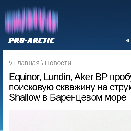
НО
\\
Главная
\
Новости
Equinor, Lundin, Aker BP пр
поисковую скважину на стру
Shallow в Баренцевом море