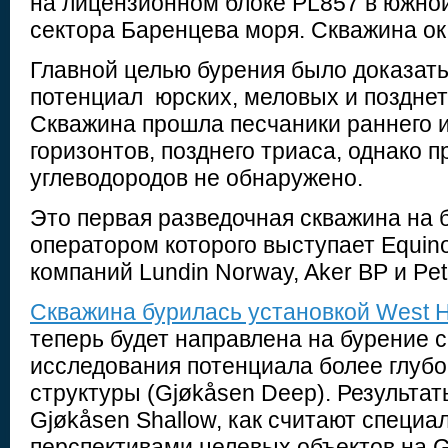
на лицензионном блоке PL857 в южной
сектора Баренцева моря. Скважина ок
Главной целью бурения было доказат
потенциал юрских, меловых и поздне
Скважина прошла песчаники раннего и
горизонтов, позднего триаса, однако п
углеводородов не обнаружено.
Это первая разведочная скважина на 
оператором которого выступает Equino
компаний Lundin Norway, Aker BP и Pet
Скважина бурилась установкой West H
теперь будет направлена на бурение 
исследования потенциала более глубо
структуры (Gjøkåsen Deep). Результа
Gjøkåsen Shallow, как считают специа
перспективами целевых объектов на G