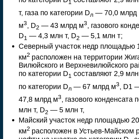
1
т, газа по категории D
— 70,0 млрд
л
3
3
м
, D
— 43 млрд м
, газового конд
2
D
— 4,3 млн т, D
— 5,1 млн т;
1
2
Северный участок недр площадью 1
2
км
расположен на территории Жига
Вилюйского и Верхневилюйского ра
по категории D
составляют 2,9 млн 
1
3
по категории D
— 67 млрд м
, D1 
л
3
47,8 млрд м
, газового конденсата 
млн т, D
— 5 млн т,
2
Майский участок недр площадью 20
2
км
расположен в Устьев-Майском 