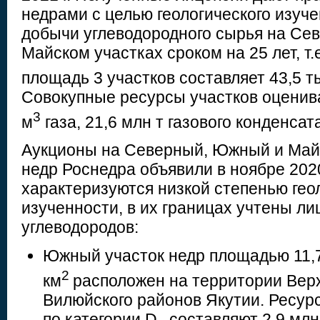
недрами с целью геологического изуче
добычи углеводородного сырья на Се
Майском участках сроком на 25 лет, т.
площадь 3 участков составляет 43,5 т
Совокупные ресурсы участков оценива
3
м
газа, 21,6 млн т газового конденсат
Аукционы на Северный, Южный и Май
недр Роснедра объявили в ноябре 2020
характеризуются низкой степенью гео
изученности, в их границах учтены л
углеводородов:
Южный участок недр площадью 11,7
2
км
расположен на территории Вер
Вилюйского районов Якутии. Ресур
по категории D
составляют 2,9 млн 