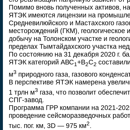
Помимо вновь полученных активов, н
ЯТЭК имеются лицензии на промышле
Средневилюйского и Мастахского газ
месторождений (ГКМ), геологическое и
добычу на Толонском участке и геолог
пределах Тымтайдахского участка нед
По состоянию на 31 декабря 2020 г. 
ЯТЭК категорий АВС
+В
С
составили
1
2
2
3
м
природного газа, газового конденса
В перспективе ЯТЭК намерена увелич
3
1 трлн м
газа, что позволит обеспеч
СПГ-завод.
Программа ГРР компании на 2021-2025 
проведение сейсморазведочных работ
2
тыс. пог. км, 3D — 975 км
.