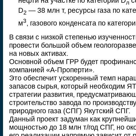
нефти на участке по категории D
с
л
D
— 38 млн т, ресурсы газа по кат
2
3
м
, газового конденсата по категор
В связи с низкой степенью изученнос
провести большой объем геологоразве
на новых активах.
Основной объем ГРР будет профинан
компанией «А-Проперти».
Это обеспечит ускоренный темп нар
запасов сырья, который необходим Я
стратегии развития, предусматривающе
строительство завода по производств
природного газа (СПГ) Якутский СПГ.
Данный проект задуман как крупнейш
мощностью до 18 млн т/год СПГ, но о
его реализации напрямую зависит от 