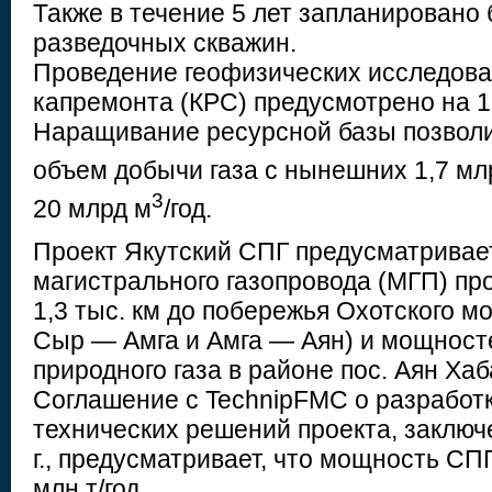
Также в течение 5 лет запланировано 
разведочных скважин.
Проведение геофизических исследова
капремонта (КРС) предусмотрено на 1
Наращивание ресурсной базы позвол
объем добычи газа с нынешних 1,7 мл
3
20 млрд м
/год.
Проект Якутский СПГ предусматривае
магистрального газопровода (МГП) пр
1,3 тыс. км до побережья Охотского м
Сыр — Амга и Амга — Аян) и мощност
природного газа в районе пос. Аян Хаб
Соглашение с TechnipFMC о разработк
технических решений проекта, заключ
г., предусматривает, что мощность СП
млн т/год.