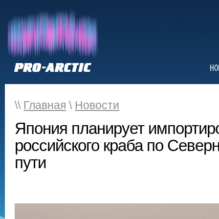
НО
\\
Главная
\
Новости
Япония планирует импортир
российского краба по Север
пути