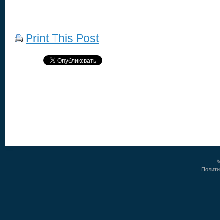
Print This Post
©
Полити