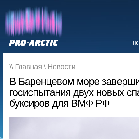
НО
\\
Главная
\
Новости
В Баренцевом море заверш
госиспытания двух новых с
буксиров для ВМФ РФ