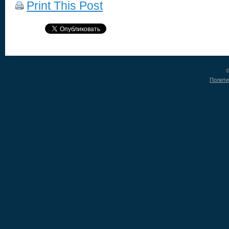
Print This Post
©
Полити