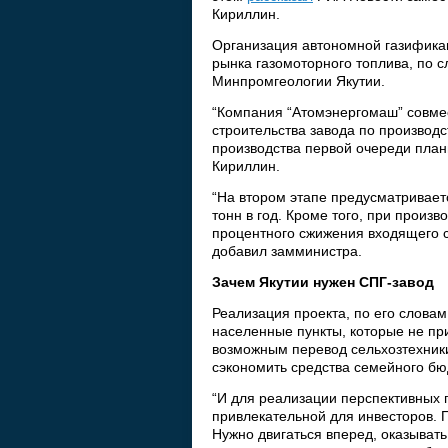
Кириллин.
Организация автономной газификац
рынка газомоторного топлива, по 
Минпромгеологии Якутии.
“Компания “Атомэнергомаш” совме
строительства завода по производс
производства первой очереди плани
Кириллин.
“На втором этапе предусматривает
тонн в год. Кроме того, при произ
процентного сжижения входящего сы
добавил замминистра.
Зачем Якутии нужен СПГ-завод
Реализация проекта, по его словам
населенные пункты, которые не пр
возможным перевод сельхозтехники
сэкономить средства семейного бю
“И для реализации перспективных 
привлекательной для инвесторов. 
Нужно двигаться вперед, оказыват