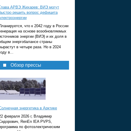
Глава АРВЭ Жихарев: ВИЭ могут
быстро решить вопрос дефицита
электроэнергии
Планируется, что к 2042 году в России
генерация на основе возобновляемых
источников энергии (ВИЭ) и их доля в
общем энергобалансе страны
вырастут в четыре раза. Но в 2024
году в...
Обзор прессы
Солнечная энергетика в Арктике
22 февраля 2026 г, Владимир
Сидорович, RenEn IEA PVPS,
программа по фотоэлектрическим