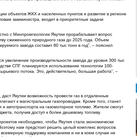
ии объектов ЖКХ и населенных пунктов и развитие в регионе
словам замминистра, входит в приоритетные задачи
стно с Минпромгеологии Якутии прорабатывает вопрос
тву сжиженного природного газа до 2025 года. Объем
руемого завода составит 80 тыс тонн в год”, – пояснил
ся увеличение производительности завода до уровня 300 тыс
водстве СПГ планируется использование технологии 100-
рьевого потока. Это, действительно, большая работа”, –
, даст Якутии возможность провести газ в отдаленные
илегают к магистральным газопроводам. Кроме того, станет
 и автотранспорта на газомоторное топливо. Жители смогут
джета, получив доступ к более дешевому топливу.
проектов необходимо, чтобы Якутия стала экономически
Поэтому нам предстоит решить целый комплекс вопросов.
ь всемерную поддержку компаниям и ни в коем случае не