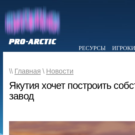
РЕСУРСЫ
ИГРОК
НОВОСТИ
ОБЗОР ПРЕССЫ
Э
\\
Главная
\
Новости
Якутия хочет построить соб
завод