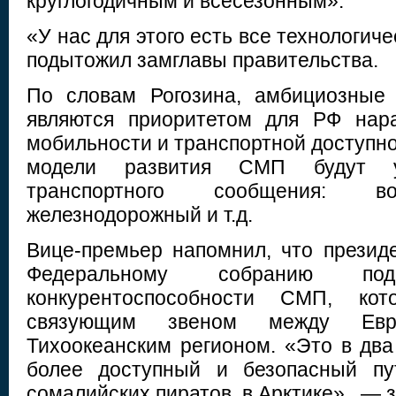
круглогодичным и всесезонным».
«У нас для этого есть все технологич
подытожил замглавы правительства.
По словам Рогозина, амбициозные 
являются приоритетом для РФ нар
мобильности и транспортной доступнос
модели развития СМП будут 
транспортного сообщения: во
железнодорожный и т.д.
Вице-премьер напомнил, что презид
Федеральному собранию под
конкурентоспособности СМП, ко
связующим звеном между Евр
Тихоокеанским регионом. «Это в два
более доступный и безопасный пу
сомалийских пиратов, в Арктике», — з