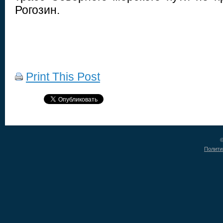
Рогозин.
Print This Post
©
Полити