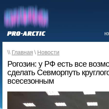
НО
\\
Главная
\
Новости
Рогозин: у РФ есть все возм
сделать Севморпуть круглог
всесезонным