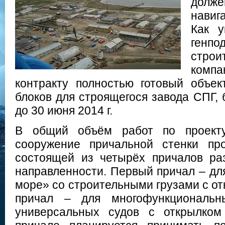
долже
навиг
Как у
генпо
строи
компа
контракту полностью готовый объе
блоков для строящегося завода СПГ, 
до 30 июня 2014 г.
В общий объём работ по проекту
сооружение причальной стенки пр
состоящей из четырёх причалов ра
направленности. Первый причал – дл
море» со строительными грузами с от
причал – для многофункциональн
универсальных судов с открылком