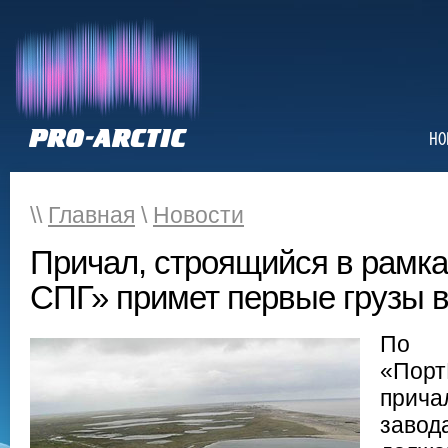
НО
\\
Главная
\
Новости
Причал, строящийся в рамка
СПГ» примет первые грузы в 
По
«Пор
прича
заво