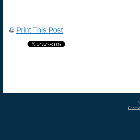
Print This Post
©
Полити