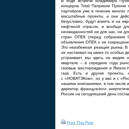
В ходе встречи Владимира Путин
концерна Total Патриком Пуянне 
партнёров уже в течение многих 
масштабные проекты, и они дейс
безусловно, будут влиять и на ев
нефтяной отрасли, и вообще для
неожиданностей ни для нас, ни дл
стран ОПЕК (перед собранием О
объявления ОПЕК о не сокращении
Это неизбежная реакция рынка. В 
не настаивал на каких-то особых д
устраивает, мы здесь не видим н
квартале – в середине года рын
газовые месторождения в Ямало-Н
газа. Есть и другие проекты,
с «НОВАТЭКом», но у вас и с «Ро
нашими компаниями, в том числе и 
директор французского энергетич
России на сегодняшний день соста
Print This Post