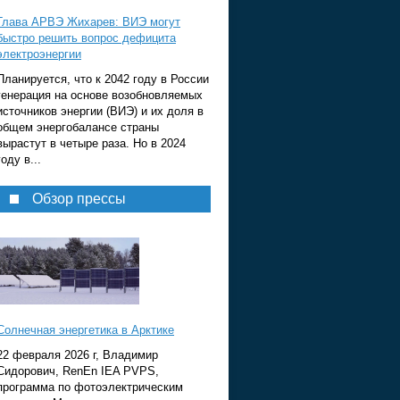
Глава АРВЭ Жихарев: ВИЭ могут
быстро решить вопрос дефицита
электроэнергии
Планируется, что к 2042 году в России
генерация на основе возобновляемых
источников энергии (ВИЭ) и их доля в
общем энергобалансе страны
вырастут в четыре раза. Но в 2024
году в...
Обзор прессы
Солнечная энергетика в Арктике
22 февраля 2026 г, Владимир
Сидорович, RenEn IEA PVPS,
программа по фотоэлектрическим