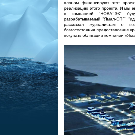
планом финансируют этот проект
реализацию этого проекта. И мы е
с компанией “НОВАТЭК” буду
разрабатываемый “Ямал-СПГ” “идё
рассказал журналистам о во
благосостояния предоставление кр
покупать облигации компании «Ям