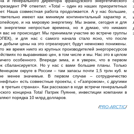
а и генерального директора французского энергетического
президент РФ отметил: «Total – один из наших приоритетных
лет. Наша совместная работа продолжается. А у нас большие,
твительно имеют как минимум континентальный характер и,
ропейскую, и на мировую энергетику. Мы знаем, сегодня и для
 энергетики непростые времена, но я думаю, что никаких
я вас не происходит. Мы принимали участие во встрече группы
ПЕК), и для нас с самого начала стало ясно, что после
 добычи цены на это отреагируют, будут немножко понижены.
то же время никто из крупных производителей энергоресурсов
ействиях по выравниваю цен, в том числе и мы. Нас это в целом
ичего особенного. Впереди зима, и я уверен, что в первом
ок сбалансируется. Но у нас с вами большие планы. Только
енецком округе в России – там запасы почти 1,5 трлн куб. м
 не менее значимые. В первом случае – сотрудничество
снефтью» есть совместные проекты, с «Газпромом», с другими
в третьих странах». Как рассказал в ходе встречи генеральный
еского концерна Total Патрик Пуянне, инвестиции компании в
вляют порядка 10 млрд долларов.
/
PRO-ARCTIC
/