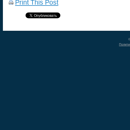
Print This Post
©
Полити