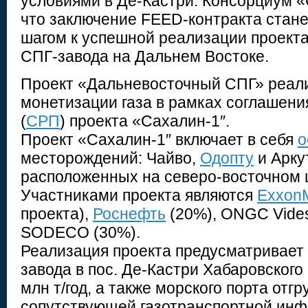
условиями в Де-Кастри. Консорциум «
что заключение FEED-контракта стан
шагом к успешной реализации проекта
СПГ-завода на Дальнем Востоке.
Проект «Дальневосточный СПГ» реали
монетизации газа в рамках соглашени
(
СРП
) проекта «Сахалин-1″.
Проект «Сахалин-1″ включает в себя
о
месторождений: Чайво,
Одопту
и Арку
расположенных на северо-восточном 
Участниками проекта являются
ExxonM
проекта),
Роснефть
(20%), ONGC Videsh
SODECO (30%).
Реализация проекта предусматривает
завода в пос. Де-Кастри Хабаровского
млн т/год, а также морского порта отгр
сопутствующей газотранспортной инф