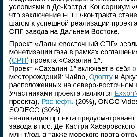
условиями в Де-Кастри. Консорциум «
что заключение FEED-контракта стан
шагом к успешной реализации проекта
СПГ-завода на Дальнем Востоке.
Проект «Дальневосточный СПГ» реали
монетизации газа в рамках соглашени
(
СРП
) проекта «Сахалин-1″.
Проект «Сахалин-1″ включает в себя
о
месторождений: Чайво,
Одопту
и Арку
расположенных на северо-восточном 
Участниками проекта являются
ExxonM
проекта),
Роснефть
(20%), ONGC Videsh
SODECO (30%).
Реализация проекта предусматривает
завода в пос. Де-Кастри Хабаровского
млн т/год, а также морского порта отгр