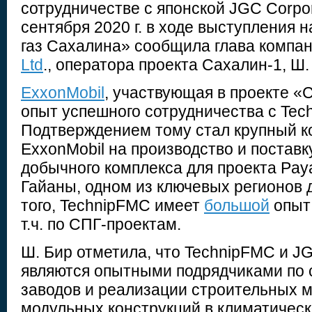
сотрудничестве с японской JGC Corpor
сентября 2020 г. в ходе выступления 
газ Сахалина» сообщила глава компа
Ltd
., оператора проекта Сахалин-1, Ш.
ExxonMobil
, участвующая в проекте «
опыт успешного сотрудничества с Tec
Подтверждением тому стал крупный ко
ExxonMobil на производство и поставк
добычного комплекса для проекта Pay
Гайаны, одном из ключевых регионов 
того, TechnipFMC имеет
большой
опыт 
т.ч. по СПГ-проектам.
Ш. Бир отметила, что TechnipFMC и JG
являются опытными подрядчиками по 
заводов и реализации строительных м
модульных конструкций в климатическ