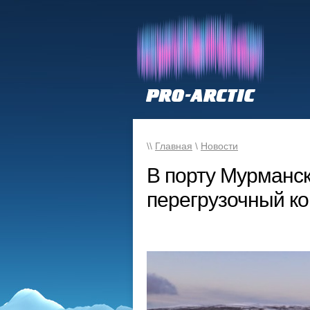
\\
Главная
\
Новости
В порту Мурманск
перегрузочный к