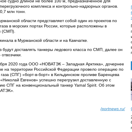
ное судно длиной не более 100 м, предназначенное для
ерегрузочного комплекса и контрольно-надзорных органов.
,7 млн тонн.
рманской области представляет собой один из проектов по
газа в морских портах России, которые расположены в
и (СМП).
инала в Мурманской области и на Камчатке.
з будут доставлять танкеры ледового класса по СМП, далее он
 отвозчики.
оября 2020 года ООО «НОВАТЭК – Западная Арктика», дочернее
е на территории Российской Федерации провело операцию по
 газа (СПГ) «борт-в-борт» в Кильдинском проливе Баренцева
7 «Николай Евгенов» успешно перегрузил доставленную с
ию СПГ на конвенциональный танкер Yamal Spirit. Об этом
ВАТЭК».
/portnews.ru/