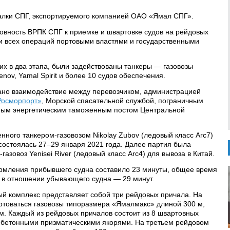
алки СПГ, экспортируемого компанией ОАО «Ямал СПГ».
овность ВРПК СПГ к приемке и швартовке судов на рейдовых
и всех операций портовыми властями и государственными
их в два этапа, были задействованы танкеры — газовозы
enov, Yamal Spirit и более 10 судов обеспечения.
ано взаимодействие между перевозчиком, администрацией
Росморпорт»
, Морской спасательной службой, пограничным
ным энергетическим таможенным постом Центральной
нного танкером-газовозом Nikolay Zubov (ледовый класс Arc7)
 состоялась 27–29 января 2021 года. Далее партия была
азовоз Yenisei River (ледовый класс Arc4) для вывоза в Китай.
рмления прибывшего судна составило 23 минуты, общее время
в отношении убывающего судна — 29 минут.
й комплекс представляет собой три рейдовых причала. На
ртоваться газовозы типоразмера «Ямалмакс» длиной 300 м,
 м. Каждый из рейдовых причалов состоит из 8 швартовных
зобетонными призматическими якорями. На третьем рейдовом