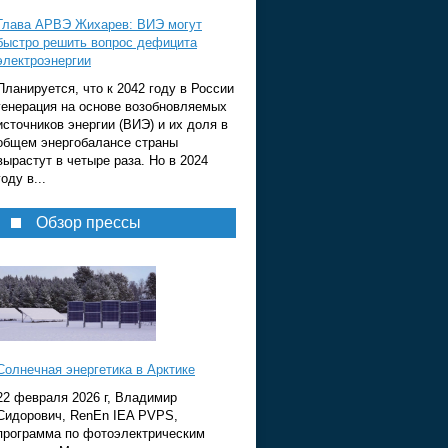
Глава АРВЭ Жихарев: ВИЭ могут
быстро решить вопрос дефицита
электроэнергии
Планируется, что к 2042 году в России
генерация на основе возобновляемых
источников энергии (ВИЭ) и их доля в
общем энергобалансе страны
вырастут в четыре раза. Но в 2024
году в...
Обзор прессы
Солнечная энергетика в Арктике
22 февраля 2026 г, Владимир
Сидорович, RenEn IEA PVPS,
программа по фотоэлектрическим