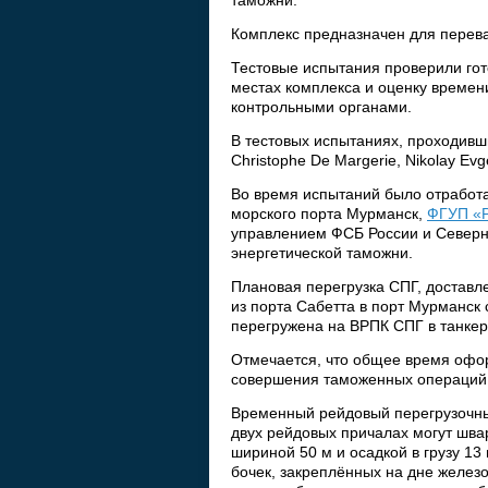
таможни.
Комплекс предназначен для перев
Тестовые испытания проверили гот
местах комплекса и оценку времен
контрольными органами.
В тестовых испытаниях, проходивш
Christophe De Margerie, Nikolay Evg
Во время испытаний было отработ
морского порта Мурманск,
ФГУП «
управлением ФСБ России и Север
энергетической таможни.
Плановая перегрузка СПГ, доставле
из порта Сабетта в порт Мурманск
перегружена на ВРПК СПГ в танкер-г
Отмечается, что общее время офо
совершения таможенных операций 
Временный рейдовый перегрузочны
двух рейдовых причалах могут шва
шириной 50 м и осадкой в грузу 13
бочек, закреплённых на дне желе