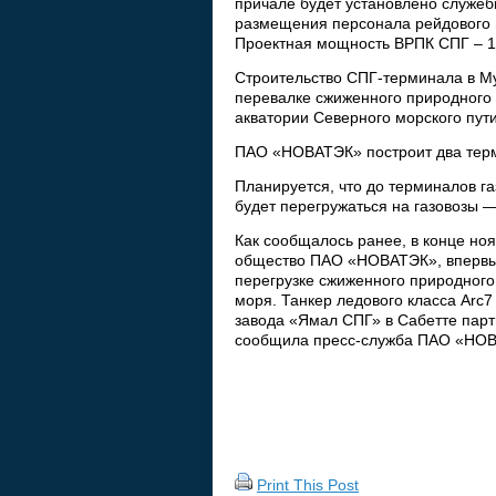
причале будет установлено служеб
размещения персонала рейдового п
Проектная мощность ВРПК СПГ – 10
Строительство СПГ-терминала в Му
перевалке сжиженного природного 
акватории Северного морского пут
ПАО «НОВАТЭК» построит два терм
Планируется, что до терминалов га
будет перегружаться на газовозы —
Как сообщалось ранее, в конце н
общество ПАО «НОВАТЭК», впервы
перегрузке сжиженного природного
моря. Танкер ледового класса Arc
завода «Ямал СПГ» в Сабетте парт
сообщила пресс-служба ПАО «НО
Print This Post