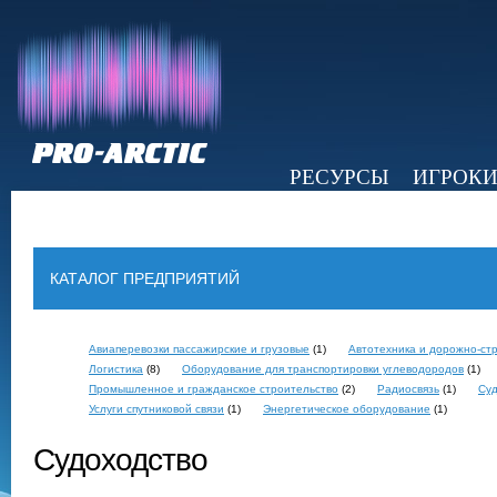
РЕСУРСЫ
ИГРОК
НОВОСТИ
ОБЗОР ПРЕССЫ
Э
КАТАЛОГ ПРЕДПРИЯТИЙ
Авиаперевозки пассажирские и грузовые
(1)
Автотехника и дорожно-ст
Логистика
(8)
Оборудование для транспортировки углеводородов
(1)
Промышленное и гражданское строительство
(2)
Радиосвязь
(1)
Суд
Услуги спутниковой связи
(1)
Энергетическое оборудование
(1)
Судоходство