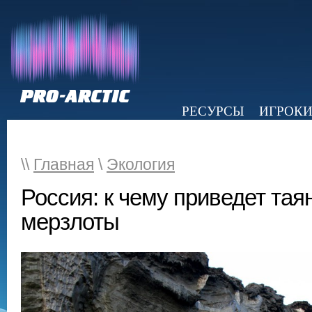
РЕСУРСЫ
ИГРОК
НОВОСТИ
ОБЗОР ПРЕССЫ
Э
\\
Главная
\
Экология
Россия: к чему приведет тая
мерзлоты