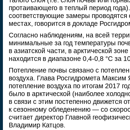
талого слоя (т.е. слоя почвы или горны
протаивающего в теплый период года).
соответствующие замеры проводятся с
местах, говорится в докладе Росгидром
Согласно наблюдениям, на всей терри
минимальные за год температуры поч
в азиатской части, в арктической зоне
находится в диапазоне 0,4-0,8 °C за 10
Потепление почвы связано с потепле
воздуха. Глава Росгидромета Максим 
потепление воздуха по итогам 2017 г
было в арктической (наиболее холодно
в связи с этим постепенно движется о
к сезонному обледенению — со скорос
считает директор Главной геофизичес
Владимир Катцов.