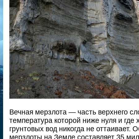
Вечная мерзлота — часть верхнего сл
температура которой ниже нуля и где 
грунтовых вод никогда не оттаивает.
мерзлоты на Земле составляет 35 мил