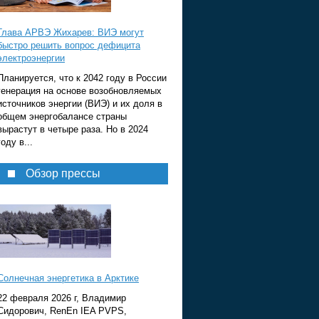
Глава АРВЭ Жихарев: ВИЭ могут
быстро решить вопрос дефицита
электроэнергии
Планируется, что к 2042 году в России
генерация на основе возобновляемых
источников энергии (ВИЭ) и их доля в
общем энергобалансе страны
вырастут в четыре раза. Но в 2024
году в...
Обзор прессы
Солнечная энергетика в Арктике
22 февраля 2026 г, Владимир
Сидорович, RenEn IEA PVPS,