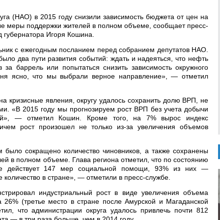
уга (НАО) в 2015 году снизили зависимость бюджета от цен на
ые меры поддержки жителей в полном объеме, сообщает пресс-
д губернатора Игоря Кошина.
льник с ежегодным посланием перед собранием депутатов НАО.
было два пути развития событий: ждать и надеяться, что нефть
в за баррель или попытаться снизить зависимость окружного
дня ясно, что мы выбрали верное направление», — отметил
на кризисные явления, округу удалось сохранить долю ВРП, не
ми. «В 2015 году мы прогнозируем рост ВРП без учета добычи
й», — отметил Кошин. Кроме того, на 7% вырос индекс
ичем рост произошел не только из-за увеличения объемов
 было сокращено количество чиновников, а также сохранены
й в полном объеме. Глава региона отметил, что по состоянию
ге действует 147 мер социальной помощи, 93% из них —
 количество в стране», — отметили в пресс-службе.
стрировал индустриальный рост в виде увеличения объема
а 26% (третье место в стране после Амурской и Магаданской
етил, что администрации округа удалось привлечь почти 812
а — в три раза больше, чем в 2014 году.