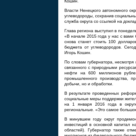
Кошин.
Власти Ненецкого автономного окр
углеводороды, сохранив социальн
служба округа со ссылкой на докла
Глава региона выступил в понеде
«В начале 2015 года у нас с вами 
снова станет стоить 100 долларо
бюджета от углеводородов. Сего
Игорь Кошин.
По словам губернатора, несмотря 
связанного с природными ресурса
нефти на 600 миллионов рубле
промышленного производства, пр
добычи, но и обработки.
В результате проведенных реформ
социальные меры поддержки жителе
на 1 января 2016 года в окру
региональные. «Это самое большое
В минувшем году округ продемон
инвестиций в основной капитал н
областей). Губернатор также отм
миллионов из федерального бюджет