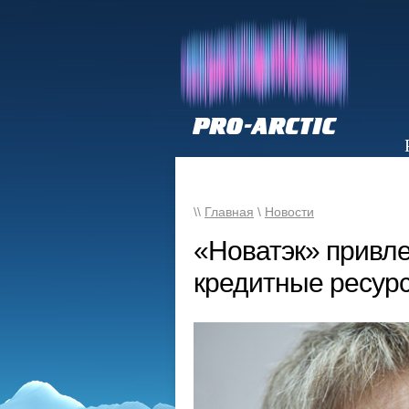
НОВОСТИ
\\
Главная
\
Новости
«Новатэк» привл
кредитные ресурс