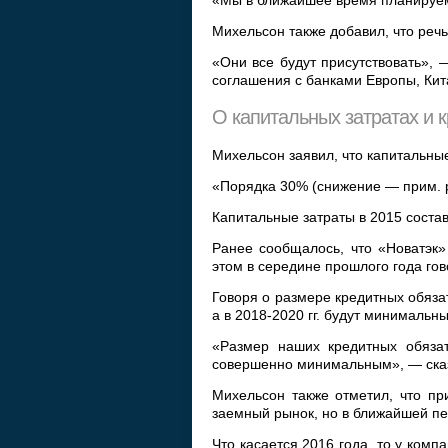
«Мы в ближайшее время планируем
Михельсон также добавил, что речь
«Они все будут присутствовать», 
соглашения с банками Европы, Кит
О капитальных затратах и 
Михельсон заявил, что капитальные
«Порядка 30% (снижение — прим. р
Капитальные затраты в 2015 состав
Ранее сообщалось, что «Новатэк»
этом в середине прошлого года го
Говоря о размере кредитных обязате
а в 2018-2020 гг. будут минимальны
«Размер наших кредитных обязат
совершенно минимальным», — сказ
Михельсон также отметил, что пр
заемный рынок, но в ближайшей пер
Что касается 2016 года, то у ком