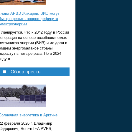
Глава АРВЭ Жихарев: ВИЭ могут
быстро решить вопрос дефицита
электроэнергии
Планируется, что к 2042 году в России
генерация на основе возобновляемых
источников энергии (ВИЭ) и их доля в
общем энергобалансе страны
вырастут в четыре раза. Но в 2024
году в...
Обзор прессы
Солнечная энергетика в Арктике
22 февраля 2026 г, Владимир
Сидорович, RenEn IEA PVPS,