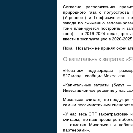
Согласно распоряжению правит
природного газа с полуострова 
(Утреннего) и Геофизического н
завода по сжижению запланирован
тонн планируется построить и зап
тонн) — в 2019-2024 годах, трет
ввести в эксплуатацию в 2020-2025
Пока «Новатэк» не принял оконча
О капитальных затратах «
«Новатэк» подтверждает разм
$27 млрд, сообщил Михельсон.
«Капитальные затраты (будут — 
Инвестиционное решение у нас сох
Михельсон считает, что продукция
самым пессимистичным сценариям
«У нас весь СПГ законтрактован 
считаем, что наш проект рентабел
— отметил Михельсон и добавил
партнерами».