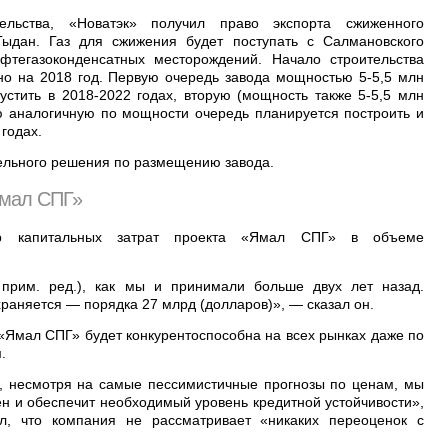
ельства, «Новатэк» получил право экспорта сжиженного
Гыдан. Газ для сжижения будет поступать с Салмановского
ефтегазоконденсатных месторождений. Начало строительства
о на 2018 год. Первую очередь завода мощностью 5-5,5 млн
устить в 2018-2022 годах, вторую (мощность также 5-5,5 млн
ью аналогичную по мощности очередь планируется построить и
 годах.
тельного решения по размещению завода.
Ямал СПГ»
ер капитальных затрат проекта «Ямал СПГ» в объеме
прим. ред.), как мы и принимали больше двух лет назад.
раняется — порядка 27 млрд (долларов)», — сказал он.
 «Ямал СПГ» будет конкурентоспособна на всех рынках даже по
.
и, несмотря на самые пессимистичные прогнозы по ценам, мы
ен и обеспечит необходимый уровень кредитной устойчивости»,
, что компания не рассматривает «никаких переоценок с