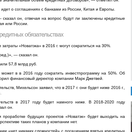
 значительный объем кредитных договоров», — отметил он.
 идет о соглашениях с банками из России, Китая и Европы.
— сказал он, отвечая на вопрос будут ли заключены кредитные
ая или России.
кредитных обязательствах
 затраты «Новатэка» в 2016 г. могут сократиться на 30%.
ед.)», — сказал он.
или 57,8 млрд руб.
 может в в 2016 году сократить инвестпрограмму на 50%. Об
ворил финансовый директор компании Марк Джетвей.
льств, Михельсон заявил, что в 2017 г. они будет ниже 2016 г.,
.
ельств в 2017 году будет намного ниже. В 2018-2020 году
ал он.
и проработке будущих проектов «Новатэк» будет выходить на
спективе таких планов у компании нет.
пании «нет никаких сложностей» с погашением взятых кредитных