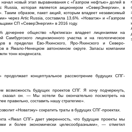
» начал новый этап выравнивания с «Газпром нефтью» долей в
ic Russia, которая является акционером «СеверЭнергии», в
». Таким образом, пакет акций, которым владеет независимый
и» через Artic Russia, составила 13,6%. «Новатэк» и «Газпром
ьцами СП «СеверЭнергия» в 2016 году.
% дочернее общество «Арктикгаз» владеет лицензиями на
й Самбургского лицензионного участка и на геологическое
дов в пределах Ево-Яхинского, Яро-Яхинского и Северо-
ков в Ямало-Ненецком автономном округе. Запасы компании
 млн тонн конденсата.
к» продолжает концептуальное рассмотрение будущих СПГ-
м возможность будущих проектов СПГ. Я хочу подчеркнуть,
— сказал он. — Мы хотели бы окончательно посмотреть на
лее правильно, составить нашу стратегию».
озволит «Новатэку» сократить траты в будущих СПГ-проектах.
кта «Ямал СПГ» дает уверенность, что будущие проекты мы
ыми и более экономически целесообразными», — отметил