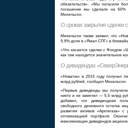
обязательств». «Мы погасили бо
погашение мы сделали на 60% 
Михельсон.
О сроках закрытия сделки 
Михельсон также заявил, что «Но
9,9% доли в «Ямал СПГ» в ближай
«Что касается сделки с Фондом «Ш
как там находится значительное ко
О дивидендах «СеверЭнер
«Новатэк» в 2015 году получил п
млрд рублей, сообщил Михельсон.
«Первые дивиденды мы получили 
никто и не заметил — 5,5 млрд ру
добавил, что дивидендная пол
свободного денежного остатка а
развития активов «Арктигаза» с
оптимизацией портфеля. Оконч
максимизации дивидендов акционе