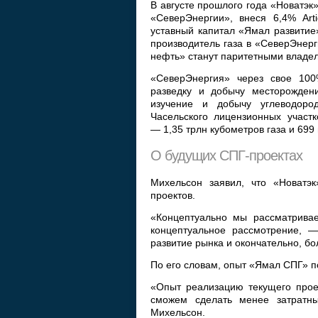
В августе прошлого года «Новатэк
«СеверЭнергии», внеся 6,4% Art
уставный капитал «Ямал развитие
производитель газа в «СеверЭнерги
нефть» станут паритетными владел
«СеверЭнергия» через свое 100
разведку и добычу месторождени
изучение и добычу углеводоро
Часельского лицензионных участ
— 1,35 трлн кубометров газа и 699
О будущих СПГ-проектах
Михельсон заявил, что «Новатэ
проектов.
«Концептуально мы рассматривае
концептуальное рассмотрение, 
развитие рынка и окончательно, бо
По его словам, опыт «Ямал СПГ» п
«Опыт реализацию текущего прое
сможем сделать менее затратн
Михельсон.