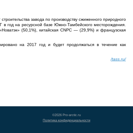
строительства завода по производству сжиженного природного
Г в год на ресурсной базе Южно-Тамбейского месторождения.
Новатэк» (50,1%), китайская CNPC — (29,9%) и французская
ировано на 2017 год и будет продолжаться в течение как
/tass.ru/
©2026 Pro-arctic.ru
Политика конфиденциальности