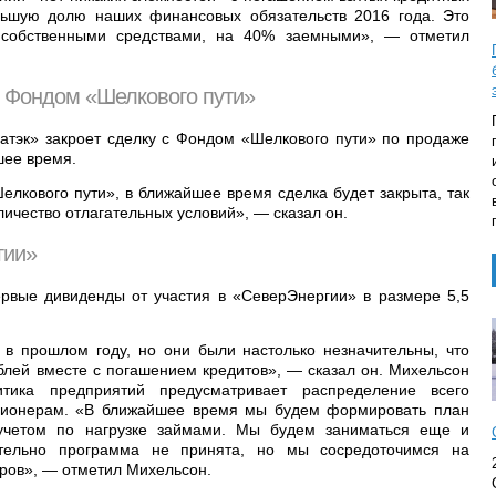
льшую долю наших финансовых обязательств 2016 года. Это
собственными средствами, на 40% заемными», — отметил
с Фондом «Шелкового пути»
ватэк» закроет сделку с Фондом «Шелкового пути» по продаже
шее время.
елкового пути», в ближайшее время сделка будет закрыта, так
личество отлагательных условий», — сказал он.
гии»
ервые дивиденды от участия в «СеверЭнергии» в размере 5,5
в прошлом году, но они были настолько незначительны, что
блей вместе с погашением кредитов», — сказал он. Михельсон
итика предприятий предусматривает распределение всего
кционерам. «В ближайшее время мы будем формировать план
 учетом по нагрузке займами. Мы будем заниматься еще и
ательно программа не принята, но мы сосредоточимся на
ров», — отметил Михельсон.