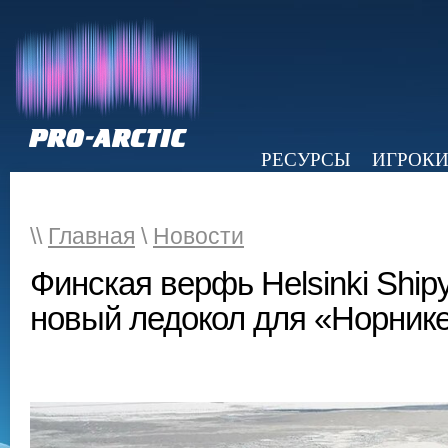
РЕСУРСЫ
ИГРОК
НОВОСТИ
ОБЗОР ПРЕССЫ
Э
\\
Главная
\
Новости
Финская верфь Helsinki Ship
новый ледокол для «Норник