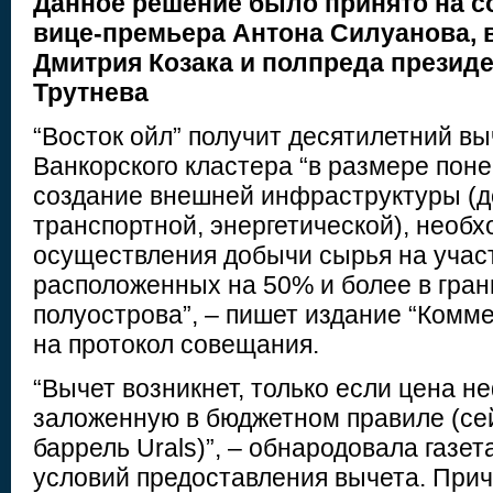
Данное решение было принято на с
вице-премьера Антона Силуанова, 
Дмитрия Козака и полпреда презид
Трутнева
“Восток ойл” получит десятилетний в
Ванкорского кластера “в размере пон
создание внешней инфраструктуры (д
транспортной, энергетической), необ
осуществления добычи сырья на участ
расположенных на 50% и более в гра
полуострова”, – пишет издание “Комм
на протокол совещания.
“Вычет возникнет, только если цена н
заложенную в бюджетном правиле (сей
баррель Urals)”, – обнародовала газет
условий предоставления вычета. Прич