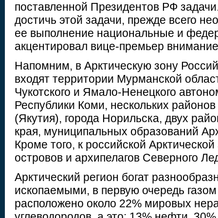
поставленной Президентов РФ задачи.
достичь этой задачи, прежде всего не
ее выполнение национальные и федер
акцентировал вице-премьер внимание
Напомним, в Арктическую зону Росси
входят территории Мурманской област
Чукотского и Ямало-Ненецкого автоно
Республики Коми, нескольких районов
(Якутия), города Норильска, двух рай
края, муниципальных образований Арх
Кроме того, к российской Арктической
островов и архипелагов Северного Лед
Арктический регион богат разнообра
ископаемыми, в первую очередь газом
расположено около 22% мировых нер
углеводородов, а это: 13% нефти, 30%