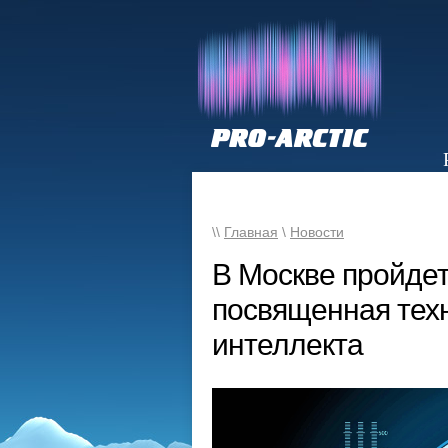
НОВОСТИ
\\
Главная
\
Новости
В Москве пройдет 
посвященная техн
интеллекта