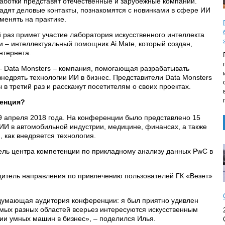
аботки представят отечественные и зарубежные компании.
ладят деловые контакты, познакомятся с новинками в сфере ИИ
именять на практике.
й раз примет участие лаборатория искусственного интеллекта
ии – интеллектуальный помощник Ai.Mate, который создан,
нтернета.
– Data Monsters – компания, помогающая разрабатывать
недрять технологии ИИ в бизнес. Представители Data Monsters
 в третий раз и расскажут посетителям о своих проектах.
енция?
 апреля 2018 года. На конференции было представлено 15
 ИИ в автомобильной индустрии, медицине, финансах, а также
как внедряется технология.
ель центра компетенции по прикладному анализу данных PwC в
дитель направления по привлечению пользователей ГК «Везет»
думающая аудитория конференции: я был приятно удивлен
самых разных областей всерьез интересуются искусственным
ии умных машин в бизнес», – поделился Илья.