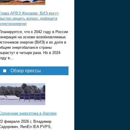
Глава АРВЭ Жихарев: ВИЭ могут
быстро решить вопрос дефицита
электроэнергии
Планируется, что к 2042 году в России
генерация на основе возобновляемых
источников энергии (ВИЭ) и их доля в
общем энергобалансе страны
вырастут в четыре раза. Но в 2024
году в...
Обзор прессы
Солнечная энергетика в Арктике
22 февраля 2026 г, Владимир
Сидорович, RenEn IEA PVPS,