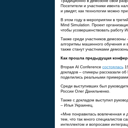
Традиционно в демозоне свои разр
Посетители и участники ивента на
и увидят, как технологии можно пр
В этом году в мероприятии в трети
Mind Simulation. Проект организац
чтобы усовершенствовать работу И
Также среди участников демозоны 
алгоритмы машинного обучения и в
также станут участниками демозоны
Как прошла предыдущая конфер
Вторая AI Conference
состоялась
19
докладов – спикеры рассказали об
поделились реальными примерами, 
Среди выступивших был руководит
России Олег Данильченко.
Также с докладом выступил руково
– Илья Украинец.
«Мне понравилась вовлеченная и 
тем, что так много специалистов 
интеллектом и вопросами интеграц