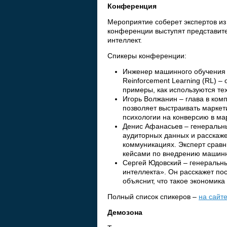
Конференция
Мероприятие соберет экспертов из 
конференции выступят представит
интеллект.
Спикеры конференции:
Инженер машинного обучения в
Reinforcement Learning (RL) – 
примеры, как используются те
Игорь Волжанин – глава в ком
позволяет выстраивать маркет
психологии на конверсию в ма
Денис Афанасьев – генеральн
аудиторных данных и расскаже
коммуникациях. Эксперт сравн
кейсами по внедрению машинн
Сергей Юдовский – генеральны
интеллекта». Он расскажет пос
объяснит, что такое экономик
Полный список спикеров –
на сайт
Демозона