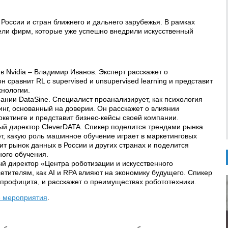
России и стран ближнего и дальнего зарубежья. В рамках
ели фирм, которые уже успешно внедрили искусственный
 Nvidia – Владимир Иванов. Эксперт расскажет о
он сравнит RL с supervised и unsupervised learning и представит
хнологии.
пании DataSine. Специалист проанализирует, как психология
инг, основанный на доверии. Он расскажет о влиянии
ркетинге и представит бизнес-кейсы своей компании.
ый директор CleverDATA. Спикер поделится трендами рынка
т, какую роль машинное обучение играет в маркетинговых
ит рынок данных в России и других странах и поделится
ого обучения.
й директор «Центра роботизации и искусственного
етителям, как AI и RPA влияют на экономику будущего. Спикер
а профицита, и расскажет о преимуществах робототехники.
е мероприятия
.