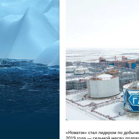
«Новатэк» стал лидером по добыче
2019 года — седьмой месяц подряд