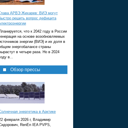
Глава АРВЭ Жихарев: ВИЭ могут
быстро решить вопрос дефицита
электроэнергии
Планируется, что к 2042 году в России
генерация на основе возобновляемых
источников энергии (ВИЭ) и их доля в
общем энергобалансе страны
вырастут в четыре раза. Но в 2024
году в...
Обзор прессы
Солнечная энергетика в Арктике
22 февраля 2026 г, Владимир
Сидорович, RenEn IEA PVPS,