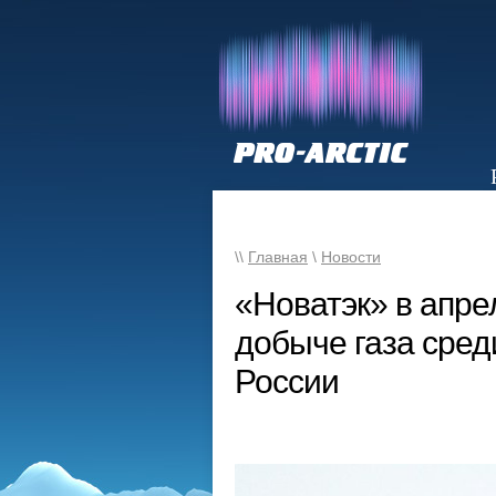
НОВОСТИ
\\
Главная
\
Новости
«Новатэк» в апре
добыче газа сре
России