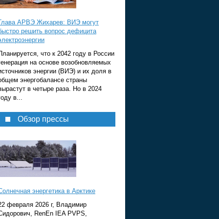
Глава АРВЭ Жихарев: ВИЭ могут
быстро решить вопрос дефицита
электроэнергии
Планируется, что к 2042 году в России
генерация на основе возобновляемых
источников энергии (ВИЭ) и их доля в
общем энергобалансе страны
вырастут в четыре раза. Но в 2024
году в...
Обзор прессы
Солнечная энергетика в Арктике
22 февраля 2026 г, Владимир
Сидорович, RenEn IEA PVPS,