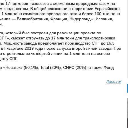
но 17 танкеров- газовозов с сжиженным природным газом на
ым конденсатом. В общей сложности с территории Евразийского
1 млн тонн сжиженного природного газа и более 100 тыс. тонн
ачения — Великобритания, Франция, Нидерланды, Испания,
и.
та, который был построен для реализации проекта по
ПГ», сможет отгружать до 17 млн тонн для транспортировки
и. Мощность завода предполагает производство СПГ до 16,5
 в I квартале 2019 года после запуска второй линии завода. При
 строительстве четвертой линии на 1 млн тонн на основе
ству СПГ.
«Новатэк» (50,1%), Total (20%), CNPC (20%), а также Фонд
/tass.ru/