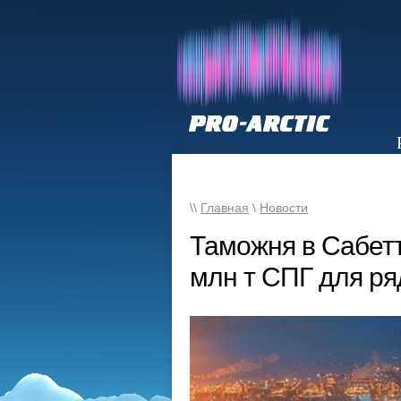
НОВОСТИ
\\
Главная
\
Новости
Таможня в Сабетт
млн т СПГ для ря