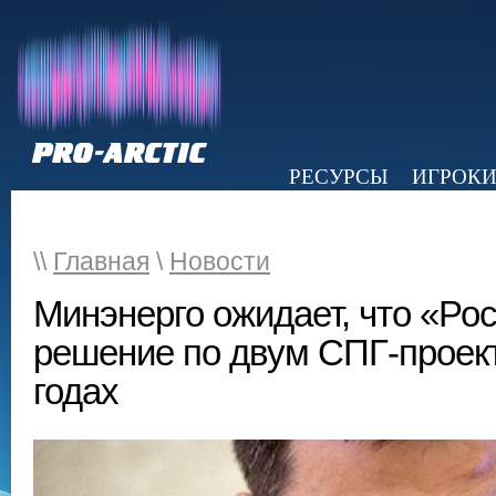
РЕСУРСЫ
ИГРОК
НОВОСТИ
ОБЗОР ПРЕССЫ
Э
\\
Главная
\
Новости
Минэнерго ожидает, что «Ро
решение по двум СПГ-проект
годах