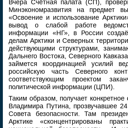
Вчера Счётная палата (СП), прове
Минэкономразвития на предмет вы
«Освоение и использование Арктики
вывод о слабой работе ведомс
информации «НГ», в России создаё
делам Арктики и Северных территори
действующими структурами, заним
Дальнего Востока, Северного Кавказ
займется координацией усилий ве
российскую часть Северного конт
соответствующим проектом зака
политической информации (ЦПИ).
Таким образом, получает конкретное
Владимира Путина, прозвучавшее 24
Совета безопасности. Там президе
Арктике «сконцентрированы практ