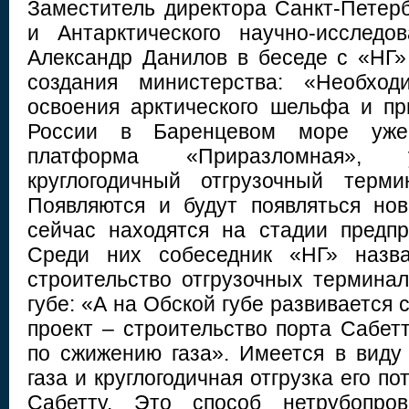
Заместитель директора Санкт-Петерб
и Антарктического научно-исследов
Александр Данилов в беседе с «НГ»
создания министерства: «Необход
освоения арктического шельфа и п
России в Баренцевом море уже
платформа «Приразломная», 
круглогодичный отгрузочный терми
Появляются и будут появляться но
сейчас находятся на стадии предпр
Среди них собеседник «НГ» назва
строительство отгрузочных терминал
губе: «А на Обской губе развивается 
проект – строительство порта Сабетт
по сжижению газа». Имеется в виду
газа и круглогодичная отгрузка его п
Сабетту. Это способ нетрубопров