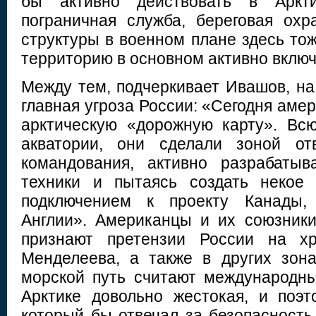
бы активно действовать в Аркт
пограничная служба, береговая ох
структуры в военном плане здесь тож
территорию в основном активно включ
Между тем, подчеркивает Ивашов, н
главная угроза России: «Сегодня ам
арктическую «дорожную карту». Вс
акватории, они сделали зоной отв
командования, активно разрабатыв
техники и пытаясь создать некое
подключением к проекту Канады,
Англии». Американцы и их союзники
признают претензии России на х
Менделеева, а также в других зон
морской путь считают международн
Арктике довольно жестокая, и поэт
который бы отвечал за безопасность