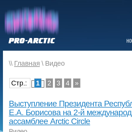
НО
\\
Главная
\ Видео
Стр.:
1
2
3
4
»
Выступление Президента Республ
Е.А. Борисова на 2-й междунаро
ассамблее Arctic Circle
Видео