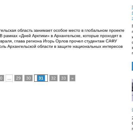
гельская область занимает особое место в глобальном проекте
 В рамках «Дней Арктики» в Архангельске, которые проходят в
враля, глава региона Игорь Орлов прочел студентам САФУ
оль Архангельской области в защите национальных интересов
0
...
29
30
31
32
33
»