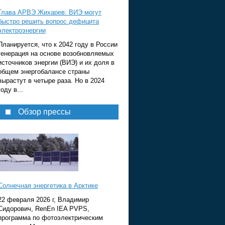
Глава АРВЭ Жихарев: ВИЭ могут
быстро решить вопрос дефицита
электроэнергии
Планируется, что к 2042 году в России
генерация на основе возобновляемых
источников энергии (ВИЭ) и их доля в
общем энергобалансе страны
вырастут в четыре раза. Но в 2024
году в...
Обзор прессы
Солнечная энергетика в Арктике
22 февраля 2026 г, Владимир
Сидорович, RenEn IEA PVPS,
программа по фотоэлектрическим