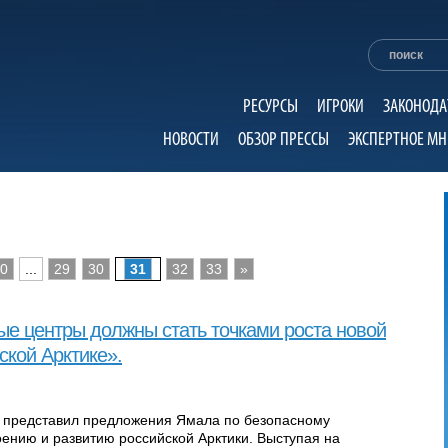
РЕСУРСЫ
ИГРОКИ
ЗАКОНОДА
НОВОСТИ
ОБЗОР ПРЕССЫ
ЭКСПЕРТНОЕ МН
0
...
29
30
31
32
33
»
е центры должны стать точками роста новой
ской Арктике».
 представил предложения Ямала по безопасному
ению и развитию российской Арктики. Выступая на