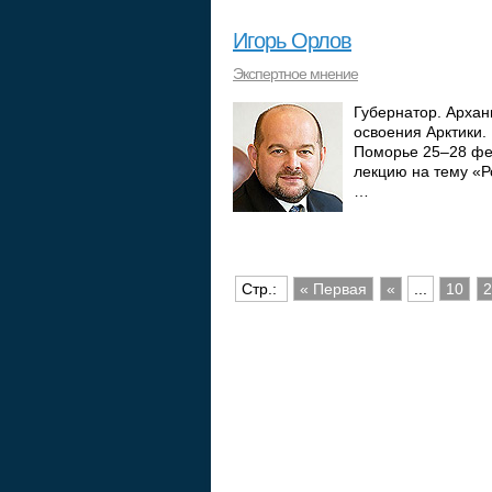
Игорь Орлов
Экспертное мнение
Губернатор. Архан
освоения Арктики.
Поморье 25–28 фе
лекцию на тему «Р
…
Стр.:
« Первая
«
...
10
2