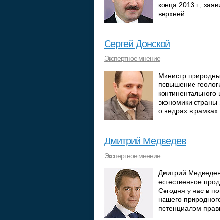
конца 2013 г., за
верхней …
Сергей Донской
Экспертное мнение
Министр природных
повышение геологи
континентального 
экономики страны
о недрах в рамка
Дмитрий Медведев
Экспертное мнение
Дмитрий Медведев,
естественное про
Сегодня у нас в п
нашего природного
потенциалом прав