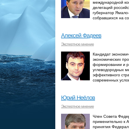
международной кон
делегаций российс
губернатор Ямало-
собравшихся на с
Алексей Фадеев
Экспертное мнение
Кандидат экономич
экономических про
формировании и р
углеводородных м
эффективного стра
современных усло
Юрий Неёлов
Экспертное мнение
Член Совета Феде
применительно к А
принятия Федераль