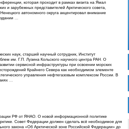
ференции, которая проходит в рамках визита на Ямал
ких и зарубежных представителей Арктического совета,
Ненецкого автономного округа акцентировал внимание
оздании …
еских наук, старший научный сотрудник, Институт
блем им. Г.П. Лузина Кольского научного центра РАН. О
азвитии сервисной инфраструктуры при освоении морских
есторождений Крайнего Севера как необходимом элементе
тегического управления нефтегазовым комплексом России. В
виях …
рации РФ от ЯНАО. О новой информационной политике
рктике. Совет Федерации должен сделать всё необходимое для
ного закона «Об Арктической зоне Российской Федерации» до