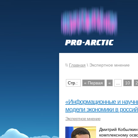
\\
Главная
\ Экспертное мнение
Стр.:
« Первая
«
...
10
2
«Информационные и научны
модели экономики в россий
Экспертное мнение
Дмитрий Кобылкин
комплексному осво