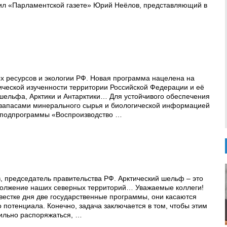
явил «Парламентской газете» Юрий Неёлов, представляющий в
 ресурсов и экологии РФ. Новая программа нацелена на
ческой изученности территории Российской Федерации и её
шельфа, Арктики и Антарктики… Для устойчивого обеспечения
 запасами минерального сырья и биологической информацией
х подпрограммы «Воспроизводство …
 председатель правительства РФ. Арктический шельф – это
должение наших северных территорий… Уважаемые коллеги!
овестке дня две государственные программы, они касаются
 потенциала. Конечно, задача заключается в том, чтобы этим
ильно распоряжаться, …