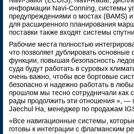
Navi-Sailor (ECDIS), Navi-Radar, дисп
информации Navi-Conning, системы у
предупреждениями о мостах (BAMS) и W
для расширенного планирования марш
поставки также входят системы спутник
Рабочие места полностью интегрирова
что позволяет дублировать основные
функции, повышая безопасность ледов
суда будут работать в суровых климат
очень важно, чтобы все бортовые си
безопасно и надежно работать в любы
прошлом мы тесно сотрудничали как с 
рады продолжить эти отношения », —
Jaechul Ha, менеджер по продажам IGS
«Все навигационные системы, которые
готовы к интеграции с флагманским р