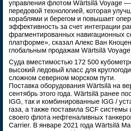
управления флотом Wärtsilä Voyage —
передовой технологией, которая улуч
кораблями и берегом и повышает опе
эффективность за счет интеграции ра
фрагментированных навигационных с
платформе», сказал Алекс Ван Кноцен
глобальным продажам Wärtsilä Voyage
Суда вместимостью 172 500 кубометр
высокий ледовый класс для круглогод
сложном северном морском пути.
Поставка оборудования Wärtsilä на в
сентябрь этого года. Wärtsilä ранее п
IGG, так и комбинированные IGG / уст
газа, а также поставила SCF системы 
своего флота нефтеналивных танкеров
Carrier. В январе 2021 года Wärtsilä M